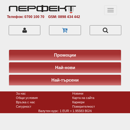
Toggle
navigation
Телефон: 0700 100 70
GSM: 0898 434 442
Промоции
Най-нови
Най-търсени
За нас
Новини
Общи условия
Карта на сайта
Връзка с нас
Кариери
Сигурност
Поверитeлност
Валутен курс: 1 EUR = 1.95583 BGN