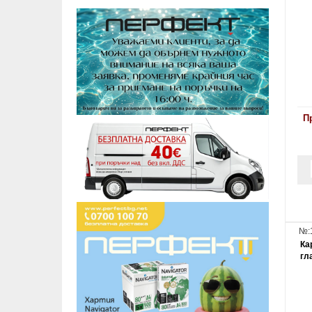
П
№:
Ка
гл