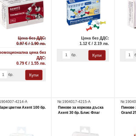
Цена без ДДС:
Цена без ДДС:
0.97 € / 1.90 лв.
1.12 € / 2.19 лв.
ромоционална цена без
бр.
ДДС:
0.79 € / 1.55 лв.
бр.
1904007-4214-A
№:1904017-4215-A
№:19040
бари цветни Axent 100 бр.
Пинове за коркова дъска
Пинове 
Axent 30 бр. Блис Флаг
Grand 2