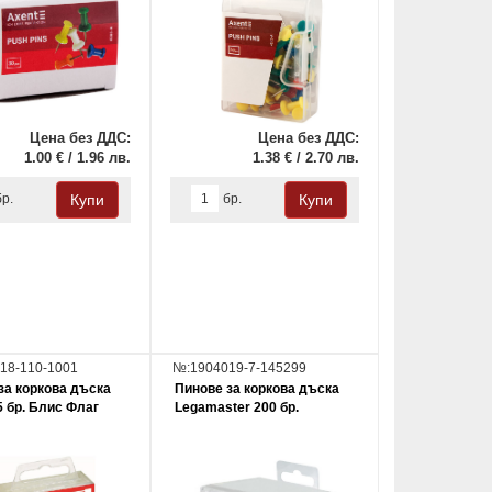
Цена без ДДС:
Цена без ДДС:
1.00 € / 1.96 лв.
1.38 € / 2.70 лв.
бр.
бр.
18-110-1001
№:1904019-7-145299
за коркова дъска
Пинове за коркова дъска
5 бр. Блис Флаг
Legamaster 200 бр.