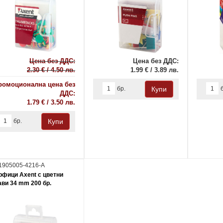
Цена без ДДС:
Цена без ДДС:
2.30 € / 4.50 лв.
1.99 € / 3.89 лв.
ромоционална цена без
бр.
ДДС:
1.79 € / 3.50 лв.
бр.
1905005-4216-A
рфици Axent с цветни
ави 34 mm 200 бр.