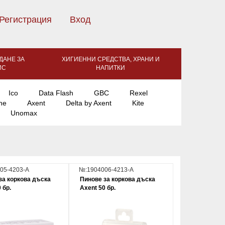
Регистрация
Вход
ДАНЕ ЗА
ХИГИЕННИ СРЕДСТВА, ХРАНИ И
ИС
НАПИТКИ
Ico
Data Flash
GBC
Rexel
ne
Axent
Delta by Axent
Kite
Unomax
05-4203-А
№:1904006-4213-A
за коркова дъска
Пинове за коркова дъска
 бр.
Axent 50 бр.