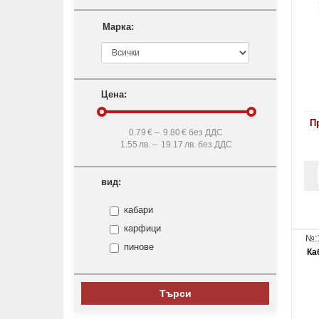
Марка:
Цена:
П
0.79
€ –
9.80
€ без ДДС
1.55
лв. –
19.17
лв. без ДДС
вид:
кабари
карфици
№:
пинове
Ка
Търси