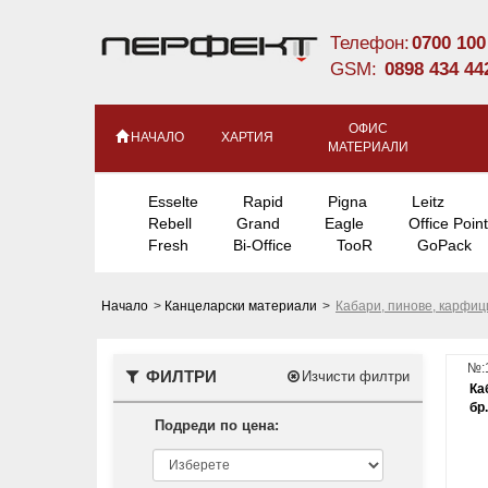
Телефон:
0700 100
GSM:
0898 434 44
ОФИС
НАЧАЛО
ХАРТИЯ
МАТЕРИАЛИ
Esselte
Rapid
Pigna
Leitz
Rebell
Grand
Eagle
Office Point
Fresh
Bi-Office
TooR
GoPack
Начало
>
Канцеларски материали
>
Кабари, пинове, карфиц
№:
ФИЛТРИ
Изчисти филтри
Ка
бр.
Подреди по цена: