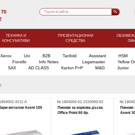
 70
2
ТЕХНИКА И
ПРЕЗЕНТАЦИОННИ
ОБЗАВЕЖ
КОНСУМАТИВИ
СРЕДСТВА
ОФ
Xerox
Uni
B2B
Tarifold
Assistant
HSM
Fiorello
Info Notes
Legamaster
Yellow O
SAX
AD CLASS
Karton P+P
M&G
Junior
и
1904002-4211-A
№:1904004-01-1520060-02
№:19040
бари метални Axent 100
Пинове за коркова дъска
Пинове 
Office Point 60 бр.
Axent 30