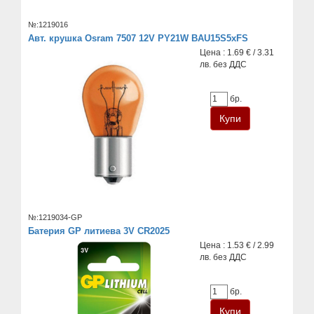
№:1219016
Авт. крушка Osram 7507 12V PY21W BAU15S5xFS
Цена : 1.69 € / 3.31
лв. без ДДС
бр.
№:1219034-GP
Батерия GP литиева 3V CR2025
Цена : 1.53 € / 2.99
лв. без ДДС
бр.