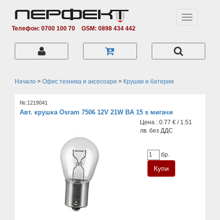
Toggle
navigation
Телефон: 0700 100 70
GSM: 0898 434 442
Начало
>
Офис техника и аксесоари
>
Крушки и батерии
№:1219041
Авт. крушка Osram 7506 12V 21W BA 15 s мигачи
Цена : 0.77 € / 1.51
лв. без ДДС
бр.