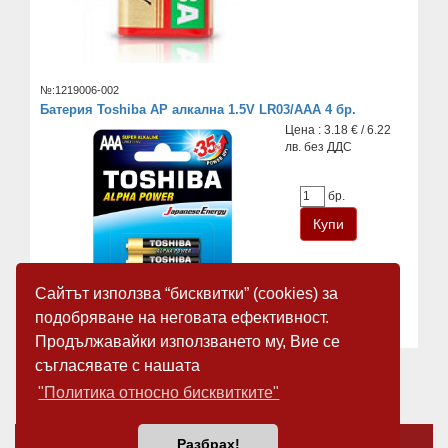
№:1219006-002
Батерия Toshiba AP алкална 1.5V LR03/AAA 4 бр.
Цена : 3.18 € / 6.22
лв. без ДДС
бр.
Сайтът използва “бисквитки” (cookies) за
подобряване на неговата ефективност.
Продължавайки използването му, Вие се
съгласявате с нашата
«
1
2
3
4
5
»
"Политика относно бисквитките"
За нас
Новини
Разбрах!
Общи условия
Карта на сайта