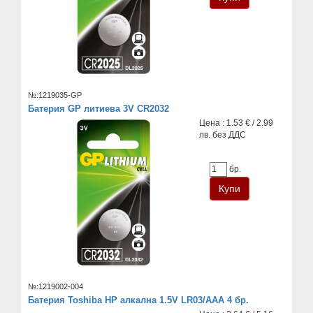
№:1219035-GP
Батерия GP литиева 3V CR2032
Цена : 1.53 € / 2.99
лв. без ДДС
бр.
№:1219002-004
Батерия Toshiba HP алкална 1.5V LR03/AAA 4 бр.