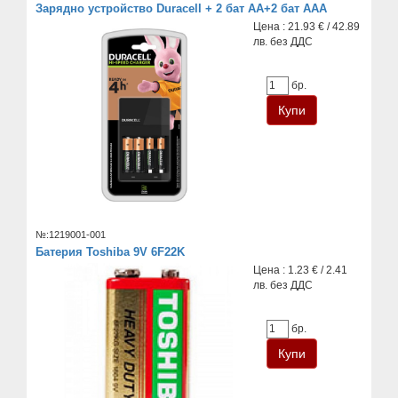
Зарядно устройство Duracell + 2 бат АA+2 бат AAA
Цена : 21.93 € / 42.89
лв. без ДДС
бр.
№:1219001-001
Батерия Toshiba 9V 6F22K
Цена : 1.23 € / 2.41
лв. без ДДС
бр.