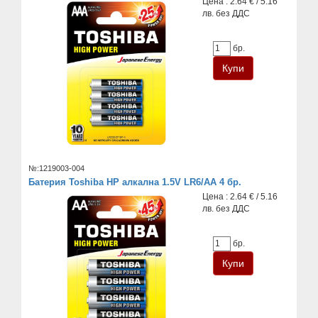
Цена : 2.64 € / 5.16
лв. без ДДС
бр.
№:1219003-004
Батерия Toshiba HP алкална 1.5V LR6/AA 4 бр.
Цена : 2.64 € / 5.16
лв. без ДДС
бр.