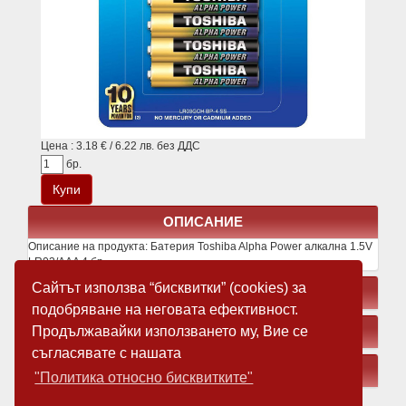
Цена : 3.18 € / 6.22 лв. без ДДС
бр.
ОПИСАНИЕ
Описание на продукта:
Батерия Toshiba Alpha Power алкална 1.5V
LR03/AAA 4 бр.
Сайтът използва “бисквитки” (cookies) за
СВЪРЗАНИ ПРОДУКТИ
подобряване на неговата ефективност.
Продължавайки използването му, Вие се
ЗАМЕСТВАЩИ ПРОДУКТИ
съгласявате с нашата
МЕДИЯ
"Политика относно бисквитките"