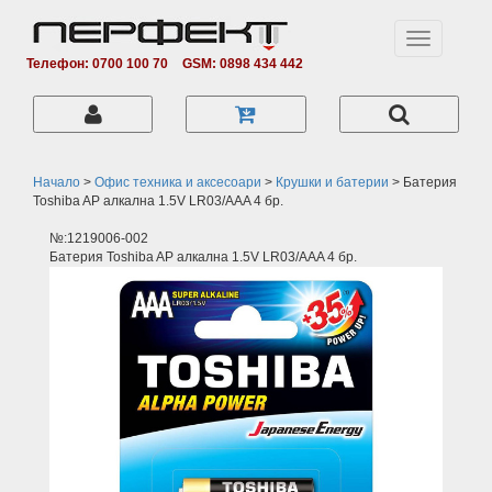
Toggle
navigation
Телефон: 0700 100 70
GSM: 0898 434 442
Начало
>
Офис техника и аксесоари
>
Крушки и батерии
>
Батерия
Toshiba AP алкална 1.5V LR03/AAA 4 бр.
№:1219006-002
Батерия Toshiba AP алкална 1.5V LR03/AAA 4 бр.