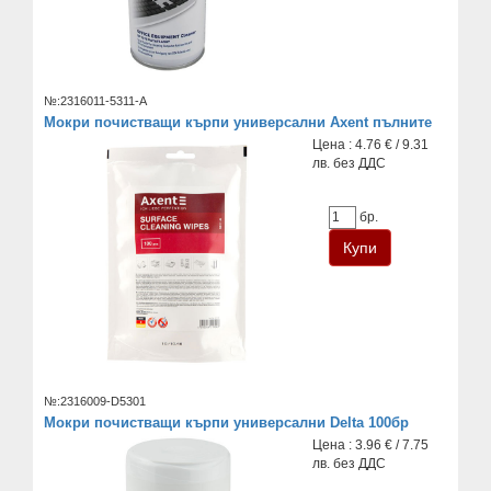
№:2316011-5311-A
Мокри почистващи кърпи универсални Axent пълните
Цена : 4.76 € / 9.31
лв. без ДДС
бр.
№:2316009-D5301
Мокри почистващи кърпи универсални Delta 100бр
Цена : 3.96 € / 7.75
лв. без ДДС