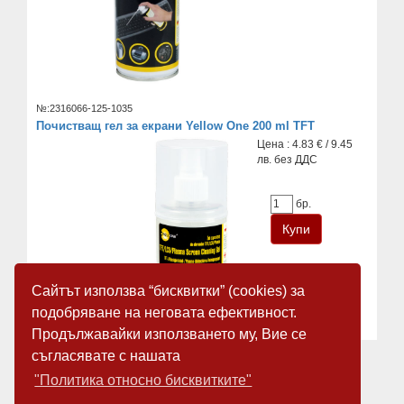
№:2316066-125-1035
Почистващ гел за екрани Yellow One 200 ml TFT
Цена : 4.83 € / 9.45
лв. без ДДС
бр.
Сайтът използва “бисквитки” (cookies) за
подобряване на неговата ефективност.
Продължавайки използването му, Вие се
съгласявате с нашата
«
1
2
»
"Политика относно бисквитките"