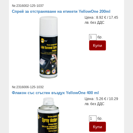
№:2316002-125-1037
Спрей за отстраняване на етикети YellowOne 200ml
Цена : 8.92 € / 17.45
лв. без ДДС
бр.
№:2316006-125-1032
Флакон със сгъстен въздух YellowOne 400 ml
Цена : 5.26 € / 10.29
лв. без ДДС
бр.