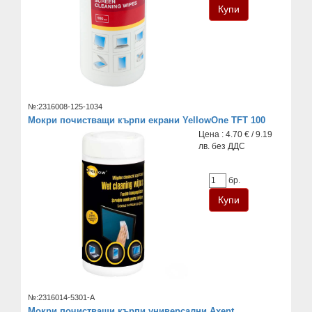
№:2316008-125-1034
Мокри почистващи кърпи екрани YellowOne TFT 100
Цена : 4.70 € / 9.19
лв. без ДДС
бр.
№:2316014-5301-A
Мокри почистващи кърпи универсални Axent