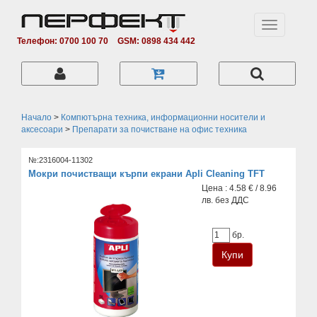
Toggle
navigation
Телефон: 0700 100 70
GSM: 0898 434 442
Начало
>
Компютърна техника, информационни носители и
аксесоари
>
Препарати за почистване на офис техника
№:2316004-11302
Мокри почистващи кърпи екрани Apli Cleaning TFT
Цена : 4.58 € / 8.96
лв. без ДДС
бр.