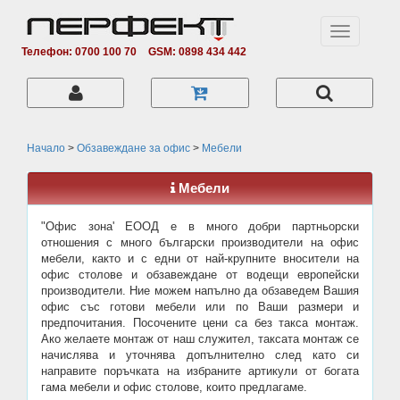
Toggle
navigation
Телефон: 0700 100 70
GSM: 0898 434 442
Начало
>
Обзавеждане за офис
>
Мебели
Мебели
"Офис зона' ЕООД е в много добри партньорски
отношения с много български производители на офис
мебели, както и с едни от най-крупните вносители на
офис столове и обзавеждане от водещи европейски
производители. Ние можем напълно да обзаведем Вашия
офис със готови мебели или по Ваши размери и
предпочитания. Посочените цени са без такса монтаж.
Ако желаете монтаж от наш служител, таксата монтаж се
начислява и уточнява допълнително след като си
направите поръчката на избраните артикули от богата
гама мебели и офис столове, които предлагаме.