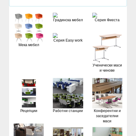
Градинска мебел
Серия Фиеста
Серия Easy work
Мека мебел
Ученически маси
и чинове
Рецепции
Работни станции
Конферентни и
заседателни
маси