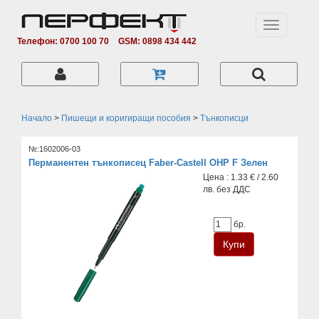
Toggle
navigation
Телефон: 0700 100 70
GSM: 0898 434 442
Начало
>
Пишещи и коригиращи пособия
>
Тънкописци
№:1602006-03
Перманентен тънкописец Faber-Castell OHP F Зелен
Цена : 1.33 € / 2.60
лв. без ДДС
бр.