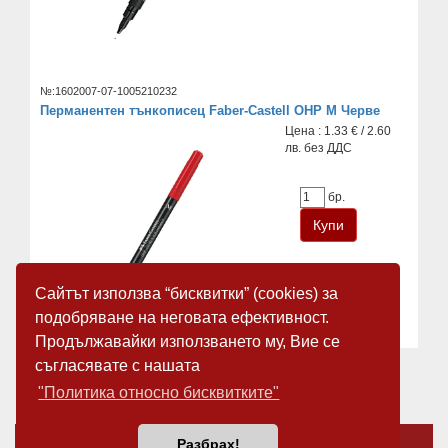
№:1602007-07-1005210232
Перманентен тънкописец Faber-Castell OHP M Черве
Цена : 1.33 € / 2.60
лв. без ДДС
бр.
Сайтът използва “бисквитки” (cookies) за
подобряване на неговата ефективност.
Продължавайки използването му, Вие се
съгласявате с нашата
«
1
2
3
4
5
6
»
"Политика относно бисквитките"
За нас
Новини
Разбрах!
Общи условия
Карта на сайта