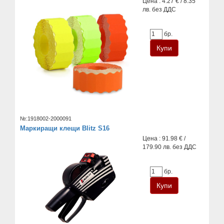
Цена : 4.27 € / 8.35
лв. без ДДС
бр.
№:1918002-2000091
Маркиращи клещи Blitz S16
Цена : 91.98 € /
179.90 лв. без ДДС
бр.