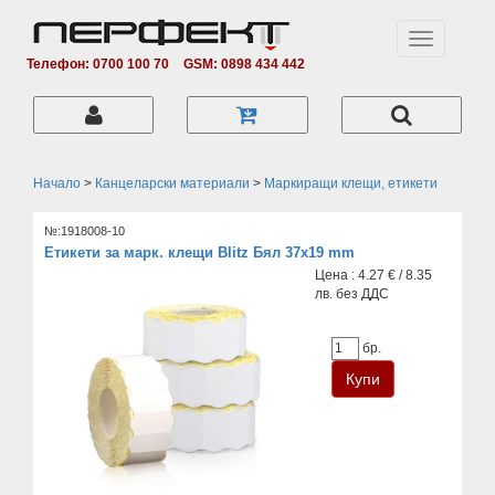
Toggle
navigation
Телефон: 0700 100 70
GSM: 0898 434 442
Начало
>
Канцеларски материали
>
Маркиращи клещи, етикети
№:1918008-10
Етикети за марк. клещи Blitz Бял 37х19 mm
Цена : 4.27 € / 8.35
лв. без ДДС
бр.