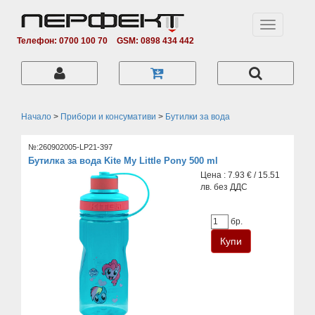
Toggle
navigation
Телефон: 0700 100 70
GSM: 0898 434 442
Начало
>
Прибори и консумативи
>
Бутилки за вода
№:260902005-LP21-397
Бутилка за вода Kite My Little Pony 500 ml
Цена : 7.93 € / 15.51
лв. без ДДС
бр.