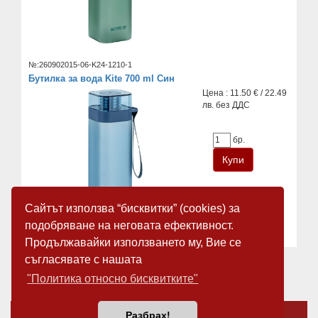
№:260902015-06-K24-1210-1
Бутилка за вода Kite 700 ml Син
Цена : 11.50 € / 22.49
лв. без ДДС
бр.
Сайтът използва “бисквитки” (cookies) за
подобряване на неговата ефективност.
Продължавайки използването му, Вие се
съгласявате с нашата
«
1
2
3
4
»
"Политика относно бисквитките"
За нас
Новини
Разбрах!
Общи условия
Карта на сайта