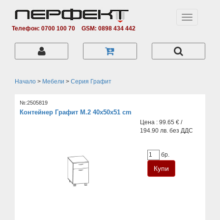
Toggle
navigation
Телефон: 0700 100 70
GSM: 0898 434 442
Начало
>
Мебели
>
Серия Графит
№:2505819
Контейнер Графит M.2 40x50x51 cm
Цена : 99.65 € /
194.90 лв. без ДДС
бр.