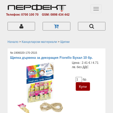
Toggle
navigation
Телефон: 0700 100 70
GSM: 0898 434 442
Начало
>
Канцеларски материали
>
Щипки
№:1906020-170-2515
Щипка дървена за декорация Fiorello Бухал 10 бр.
Цена : 2.41 € / 4.71
лв. без ДДС
бр.