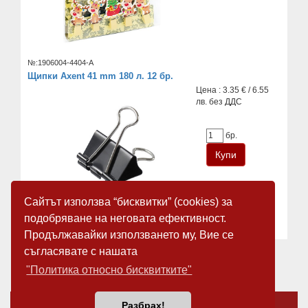
№:1906004-4404-A
Щипки Axent 41 mm 180 л. 12 бр.
Цена : 3.35 € / 6.55
лв. без ДДС
бр.
Сайтът използва “бисквитки” (cookies) за
подобряване на неговата ефективност.
Продължавайки използването му, Вие се
съгласявате с нашата
«
1
2
»
"Политика относно бисквитките"
За нас
Новини
Разбрах!
Общи условия
Карта на сайта