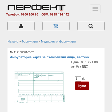
Toggle
navigation
Телефон: 0700 100 70
GSM: 0898 434 442
Начало
>
Формуляри
>
Медицински формуляри
№:112108001-2-32
Амбулаторна карта за пълнолетни лица, вестник
Цена : 0.51 € / 1.00
лв. без ДДС
бр.