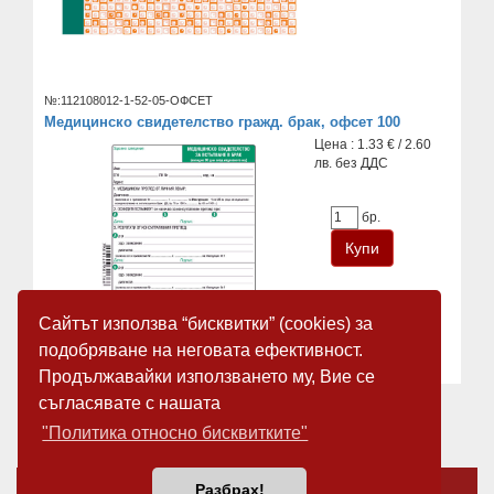
№:112108012-1-52-05-ОФСЕТ
Медицинско свидетелство гражд. брак, офсет 100
Цена : 1.33 € / 2.60
лв. без ДДС
бр.
Сайтът използва “бисквитки” (cookies) за
подобряване на неговата ефективност.
Продължавайки използването му, Вие се
съгласявате с нашата
«
1
2
»
"Политика относно бисквитките"
За нас
Новини
Разбрах!
Общи условия
Карта на сайта