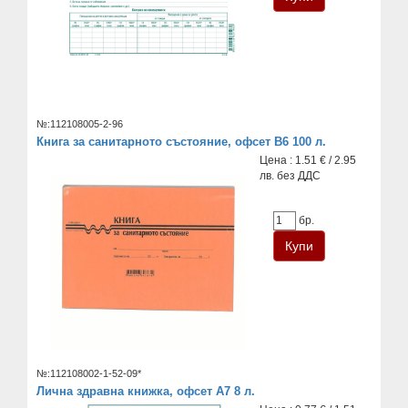
№:112108005-2-96
Книга за санитарното състояние, офсет В6 100 л.
Цена : 1.51 € / 2.95
лв. без ДДС
бр.
№:112108002-1-52-09*
Лична здравна книжка, офсет А7 8 л.