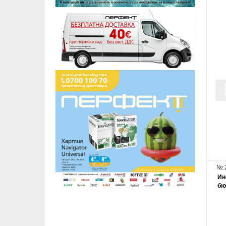
№:
Ин
бю