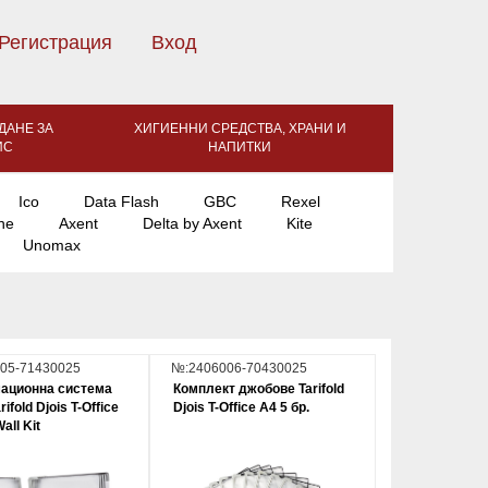
Регистрация
Вход
ДАНЕ ЗА
ХИГИЕННИ СРЕДСТВА, ХРАНИ И
ИС
НАПИТКИ
Ico
Data Flash
GBC
Rexel
ne
Axent
Delta by Axent
Kite
Unomax
05-71430025
№:2406006-70430025
ационна система
Комплект джобове Tarifold
rifold Djois T-Office
Djois T-Office A4 5 бр.
all Kit