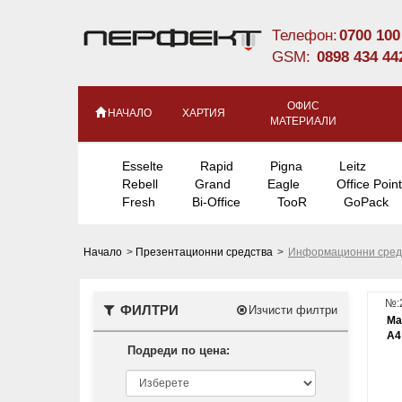
Телефон:
0700 100
GSM:
0898 434 44
ОФИС
НАЧАЛО
ХАРТИЯ
МАТЕРИАЛИ
Esselte
Rapid
Pigna
Leitz
Rebell
Grand
Eagle
Office Point
Fresh
Bi-Office
TooR
GoPack
Начало
>
Презентационни средства
>
Информационни сред
№:
ФИЛТРИ
Изчисти филтри
Ма
A4
Подреди по цена: