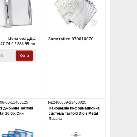
Цена без ДДС:
Запитайте 070010070
47.74 € / 288.95 лв.
бр.
08-06-11400125
№:2406009-23400025
т джобове Tarifold
Панорамна информационна
tal 10 бр. Син
система Tarifold Djois Metal
Празна