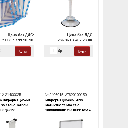
Цена без ДДС:
Цена без ДДС:
51.08 € / 99.90 лв.
236.36 € / 462.28 лв.
бр.
бр.
12-21400025
№:2406015-VT620109150
за информационна
Информационно бяло
за стена Tarifold
магнитно табло със
 10 джоба
заключване Bi-Office 6xA4