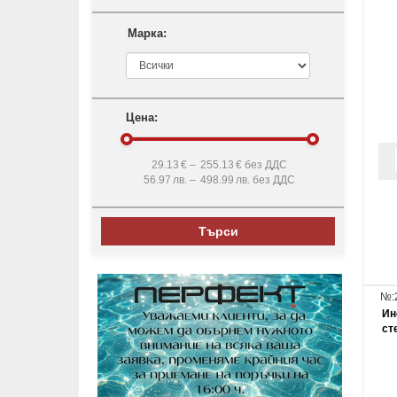
Марка:
Цена:
29.13
€ –
255.13
€ без ДДС
56.97
лв. –
498.99
лв. без ДДС
Търси
№:
Ин
сте