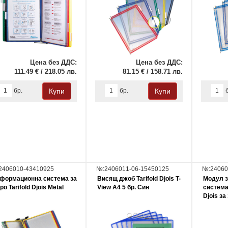
Цена без ДДС:
Цена без ДДС:
111.49 € / 218.05 лв.
81.15 € / 158.71 лв.
бр.
бр.
2406010-43410925
№:2406011-06-15450125
№:24060
формационна система за
Висящ джоб Tarifold Djois T-
Модул 
ро Tarifold Djois Metal
View A4 5 бр. Син
система 
Djois за