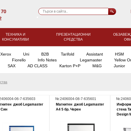
 70
2
ТЕХНИКА И
ПРЕЗЕНТАЦИОННИ
ОБЗАВЕЖ
КОНСУМАТИВИ
СРЕДСТВА
ОФ
Xerox
Uni
B2B
Tarifold
Assistant
HSM
Fiorello
Info Notes
Legamaster
Yellow O
SAX
AD CLASS
Karton P+P
M&G
Junior
ства
2406004-06-7-635603
№:2406004-08-7-635601
№:24060
гнитен джоб Legamaster
Магнитен джоб Legamaster
Информ
 Син
A4 5 бр. Черен
стена Ta
Design W