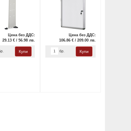
Цена без ДДС:
Цена без ДДС:
29.13 € / 56.98 лв.
106.86 € / 209.00 лв.
бр.
бр.