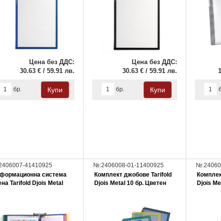
Цена без ДДС:
Цена без ДДС:
30.63 € / 59.91 лв.
30.63 € / 59.91 лв.
1
бр.
бр.
2406007-41410925
№:2406008-01-11400925
№:24060
формационна система
Комплект джобове Tarifold
Комплек
на Tarifold Djois Меtal
Djois Metal 10 бр. Цветен
Djois Me