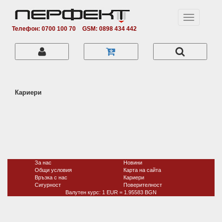
Toggle
navigation
Телефон: 0700 100 70
GSM: 0898 434 442
Кариери
За нас
Новини
Общи условия
Карта на сайта
Връзка с нас
Кариери
Сигурност
Поверитeлност
Валутен курс: 1 EUR = 1.95583 BGN