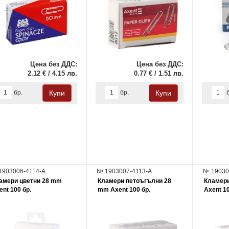
Цена без ДДС:
Цена без ДДС:
2.12 € / 4.15 лв.
0.77 € / 1.51 лв.
бр.
бр.
1903006-4114-A
№:1903007-4113-A
№:19030
амери цветни 28 mm
Кламери петоъгълни 28
Кламери
ent 100 бр.
mm Axent 100 бр.
Axent 10