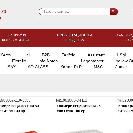
 70
2
ТЕХНИКА И
ПРЕЗЕНТАЦИОННИ
ОБЗАВЕЖ
КОНСУМАТИВИ
СРЕДСТВА
ОФ
Xerox
Uni
B2B
Tarifold
Assistant
HSM
Fiorello
Info Notes
Legamaster
Yellow O
SAX
AD CLASS
Karton P+P
M&G
Junior
1903002-110-1383
№:1903003-D4112
№:19030
амери поцинковани 50
Кламери поцинковани 25
Кламери
 Grand 100 бр.
mm Delta 100 бр.
Office P