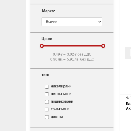
Марка:
Цена:
0.49
€ –
3.02
€ без ДДС
0.96
лв. –
5.91
лв. без ДДС
тип:
никелирани
петоъгълни
№:
поцинковани
Кл
Ax
триъгълни
цветни