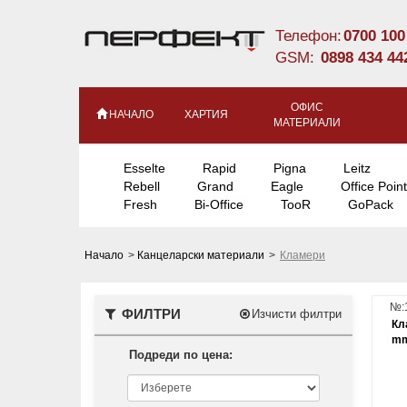
Телефон:
0700 100
GSM:
0898 434 44
ОФИС
НАЧАЛО
ХАРТИЯ
МАТЕРИАЛИ
Esselte
Rapid
Pigna
Leitz
Rebell
Grand
Eagle
Office Point
Fresh
Bi-Office
TooR
GoPack
Начало
>
Канцеларски материали
>
Кламери
№:
ФИЛТРИ
Изчисти филтри
Кл
mm
Подреди по цена: