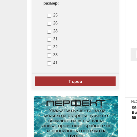
размер:
25
26
28
31
32
33
41
50
70
Търси
78
№:
Кл
Bu
50 