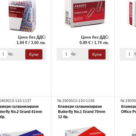
Цена без ДДС:
Цена без ДДС:
1.84 € / 3.60 лв.
0.89 € / 1.74 лв.
бр.
бр.
1903013-110-1137
№:1903013-110-1138
№:19030
амери галванизирани
Кламери галванизирани
Кламери
tterfly No.2 Grand 41mm
Butterfly No.1 Grand 70mm
Office P
бр.
12 бр.