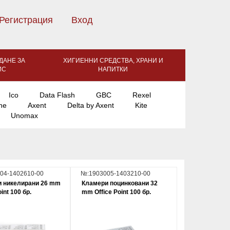
Регистрация
Вход
ДАНЕ ЗА
ХИГИЕННИ СРЕДСТВА, ХРАНИ И
ИС
НАПИТКИ
Ico
Data Flash
GBC
Rexel
ne
Axent
Delta by Axent
Kite
Unomax
04-1402610-00
№:1903005-1403210-00
 никелирани 26 mm
Кламери поцинковани 32
oint 100 бр.
mm Office Point 100 бр.