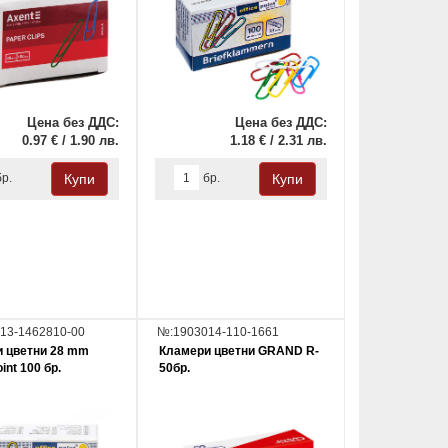
Цена без ДДС:
Цена без ДДС:
0.97 € / 1.90 лв.
1.18 € / 2.31 лв.
бр.
бр.
13-1462810-00
№:1903014-110-1661
 цветни 28 mm
Кламери цветни GRAND R-
oint 100 бр.
50бр.