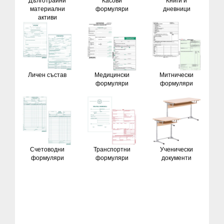
Дълготрайни
Касови
Книги и
материални
формуляри
дневници
активи
Личен състав
Медицински
Митнически
формуляри
формуляри
Счетоводни
Транспортни
Ученически
формуляри
формуляри
документи