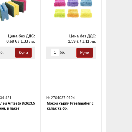
Цена без ДДС:
Цена без ДДС:
0.68 € / 1.33 лв.
1.59 € / 3.11 лв.
бр.
бр.
34-421
№:2704037-0124
улей Antesto 8х6х3.5
Мокри кърпи Freshmaker с
оя. в пакет
капак 72 бр.