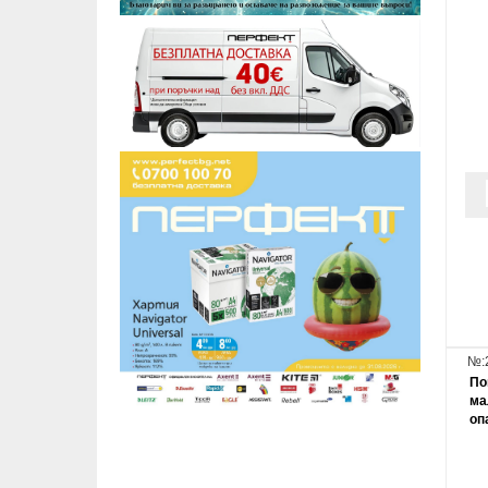
№:
По
ма
оп