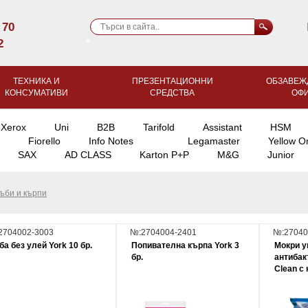
 70
2
ТЕХНИКА И
ПРЕЗЕНТАЦИОННИ
ОБЗАВЕЖ
КОНСУМАТИВИ
СРЕДСТВА
ОФ
Xerox
Uni
B2B
Tarifold
Assistant
HSM
Fiorello
Info Notes
Legamaster
Yellow O
SAX
AD CLASS
Karton P+P
M&G
Junior
ъби и кърпи
2704002-3003
№:2704004-2401
№:27040
ба без улей York 10 бр.
Попивателна кърпа York 3
Мокри у
бр.
антибак
Clean с 