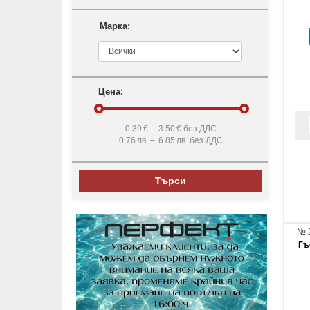
Марка:
Цена:
0.39
€ –
3.50
€ без ДДС
0.76
лв. –
6.85
лв. без ДДС
Търси
№:
Гъ