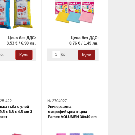
Цена без ДДС:
Цена без ДДС:
3.53 € / 6.90 лв.
0.76 € / 1.49 лв.
бр.
бр.
25-422
№:2704027
ска гъба с улей
Универсална
9.5 х 6.8 х 4.5 cm 3
микрофибърна кърпа
пакет
Pamex VOLUMEN 30х40 cm