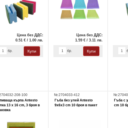
Цена без ДДС:
Цена без ДДС:
0.51 € / 1.00 лв.
1.59 € / 3.11 лв.
бр.
бр.
2704032-208-100
№:2704033-412
№:27040
пиваща кърпа Antesto
Гъба без улей Antesto
Гъба с 
лка 13 х 16 cm, 3 броя в
9х6х3 cm 10 броя в пакет
cm 10 бр
аковка