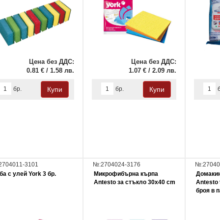
Цена без ДДС:
Цена без ДДС:
0.81 € / 1.58 лв.
1.07 € / 2.09 лв.
бр.
бр.
2704011-3101
№:2704024-3176
№:27040
ба с улей York 3 бр.
Микрофибърна кърпа
Домакин
Antesto за стъкло 30х40 cm
Antesto 
броя в 