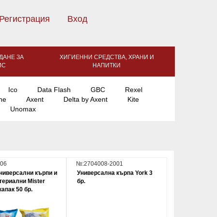
Регистрация
Вход
ДАНЕ ЗА
ХИГИЕННИ СРЕДСТВА, ХРАНИ И
ИС
НАПИТКИ
Ico
Data Flash
GBC
Rexel
ne
Axent
Delta by Axent
Kite
Unomax
06
№:2704008-2001
ниверсални кърпи и
Универсална кърпа York 3
териални Mister
бр.
капак 50 бр.