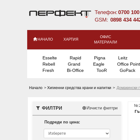
Телефон:
0700 100
GSM:
0898 434 44
ОФИС
НАЧАЛО
ХАРТИЯ
МАТЕРИАЛИ
Esselte
Rapid
Pigna
Leitz
Rebell
Grand
Eagle
Office Point
Fresh
Bi-Office
TooR
GoPack
Начало
>
Хигиенни средства храни и напитки
>
Домакински г
№:
ФИЛТРИ
Изчисти филтри
Гъ
Подреди по цена: