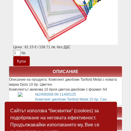
Цена : 81.15 € / 158.71 лв. без ДДС
бр.
ОПИСАНИЕ
Описание на продукта:
Комплект джобове Tarifold Metal с новата
марка Djois 10 бр. Цветен
Комплектът включва 10 броя цветни джобове с формат А4
№2406008-06-11400125
Комплект джобове Tarifold Metal 10 бр. Син
Сайтът използва “бисквитки” (cookies) за
СВЪРЗАНИ ПРОДУКТИ
подобряване на неговата ефективност.
Продължавайки използването му, Вие се
ЗАМЕСТВАЩИ ПРОДУКТИ