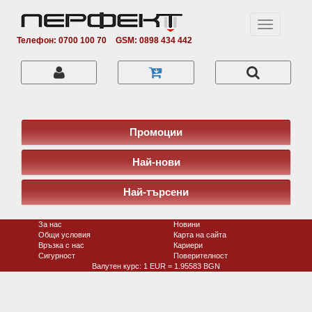
Toggle
navigation
Телефон: 0700 100 70
GSM: 0898 434 442
Промоции
Най-нови
Най-търсени
За нас
Новини
Общи условия
Карта на сайта
Връзка с нас
Кариери
Сигурност
Поверитeлност
Валутен курс: 1 EUR = 1.95583 BGN