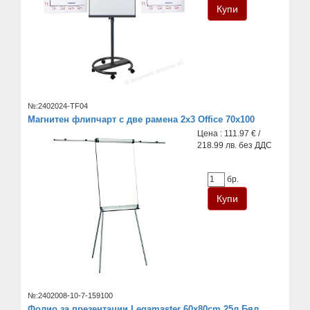
№:2402024-TF04
Магнитен флипчарт с две рамена 2x3 Office 70x100
Цена : 111.97 € /
218.99 лв. без ДДС
бр.
№:2402008-10-7-159100
Фолио за презентации Legamaster 60x80cm 25л Бял