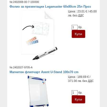
№:2402008-00-7-159300
Фолио за презентации Legamaster 60x80cm 25л Проз
Цена : 23.01 € / 45.00
лв. без ДДС
бр.
№:2402027-9705-A
Магнитен флипчарт Axent U-Stand 100x70 cm
Цена : 189.69 € /
371.00 лв. без ДДС
бр.