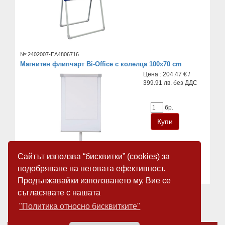
№:2402007-EA4806716
Магнитен флипчарт Bi-Office с колелца 100x70 cm
Цена : 204.47 € /
399.91 лв. без ДДС
бр.
Сайтът използва “бисквитки” (cookies) за
подобряване на неговата ефективност.
Продължавайки използването му, Вие се
съгласявате с нашата
«
1
2
»
"Политика относно бисквитките"