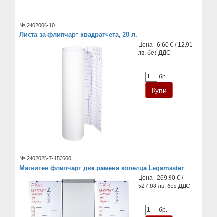
№:2402006-10
Листа за флипчарт квадратчета, 20 л.
Цена : 6.60 € / 12.91
лв. без ДДС
бр.
№:2402025-7-153600
Магнитен флипчарт две рамена колелца Legamaster
Цена : 269.90 € /
527.88 лв. без ДДС
бр.