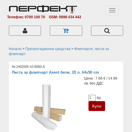
Toggle
navigation
Телефон: 0700 100 70
GSM: 0898 434 442
Начало
>
Презентационни средства
>
Флипчарти, листа за
флипчарт
№:2402005-10-8060-A
Листа за флипчарт Axent бели, 20 л. 64x90 cm
Цена : 7.66 € / 14.98
лв. без ДДС
бр.