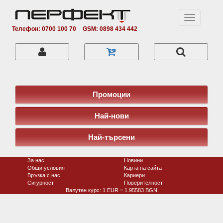
Toggle
navigation
Телефон: 0700 100 70
GSM: 0898 434 442
Промоции
Най-нови
Най-търсени
За нас
Новини
Общи условия
Карта на сайта
Връзка с нас
Кариери
Сигурност
Поверитeлност
Валутен курс: 1 EUR = 1.95583 BGN