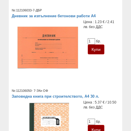
№:112106033-7-ДБР
Дневник за изпълнение бетонови работи А4
Цена : 1.23 € / 2.41
лв. без ДДС
бр.
№:112106050- 7-ЗКн ОФ
Заповедна книга при строителството, A4 30 л.
Цена : 5.37 € / 10.50
лв. без ДДС
бр.