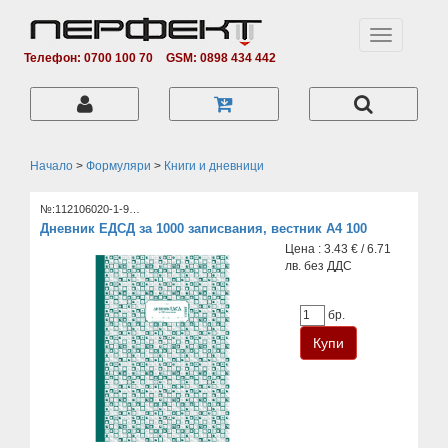
Toggle
navigation
Телефон: 0700 100 70
GSM: 0898 434 442
Начало
>
Формуляри
>
Книги и дневници
№:112106020-1-9…
Дневник ЕДСД за 1000 записвания, вестник А4 100
Цена : 3.43 € / 6.71
лв. без ДДС
бр.