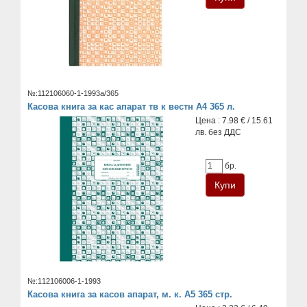
№:112106060-1-1993а/365
Касова книга за кас апарат тв к вестн А4 365 л.
Цена : 7.98 € / 15.61
лв. без ДДС
бр.
№:112106006-1-1993
Касова книга за касов апарат, м. к. А5 365 стр.