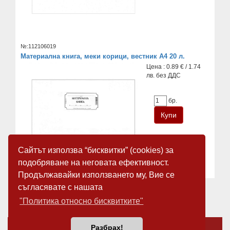
№:112106019
Материална книга, меки корици, вестник А4 20 л.
Цена : 0.89 € / 1.74
лв. без ДДС
бр.
Сайтът използва “бисквитки” (cookies) за
подобряване на неговата ефективност.
Продължавайки използването му, Вие се
съгласявате с нашата
«
1
2
3
»
"Политика относно бисквитките"
За нас
Новини
Разбрах!
Общи условия
Карта на сайта