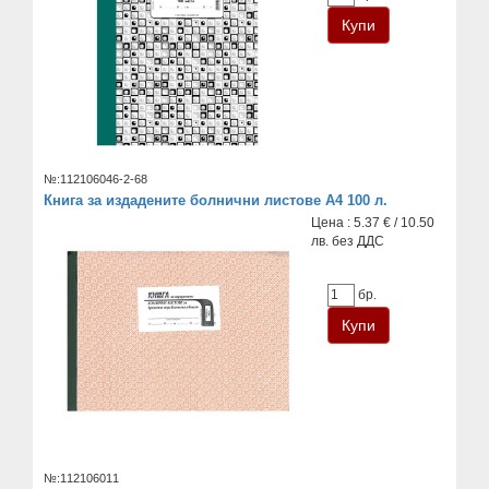
№:112106046-2-68
Книга за издадените болнични листове А4 100 л.
Цена : 5.37 € / 10.50
лв. без ДДС
бр.
№:112106011