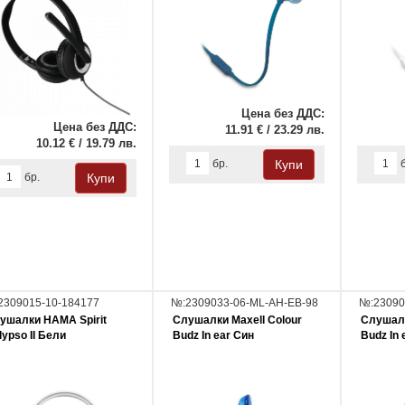
Цена без ДДС:
Цена без ДДС:
11.91 € / 23.29 лв.
10.12 € / 19.79 лв.
бр.
бр.
2309015-10-184177
№:2309033-06-ML-AH-EB-98
№:23090
ушалки HAMA Spirit
Слушалки Maxell Colour
Слушалк
lypso II Бели
Budz In ear Син
Budz In 