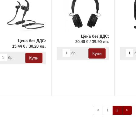
Цена без ДДС:
Цена без ДДС:
20.40 € / 39.90 лв.
15.44 € / 30.20 лв.
бр.
бр.
<
1
2
>