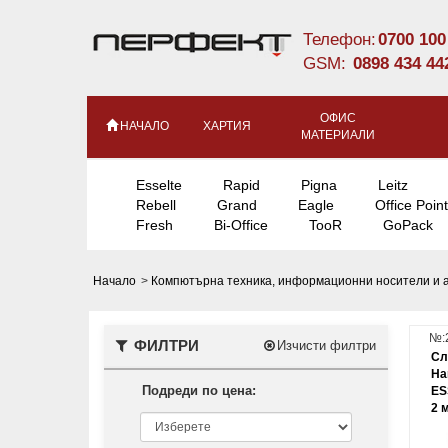
Телефон:
0700 100
GSM:
0898 434 44
ОФИС
НАЧАЛО
ХАРТИЯ
МАТЕРИАЛИ
Esselte
Rapid
Pigna
Leitz
Rebell
Grand
Eagle
Office Point
Fresh
Bi-Office
TooR
GoPack
Начало
>
Компютърна техника, информационни носители и 
№:
ФИЛТРИ
Изчисти филтри
Сл
Ha
Подреди по цена:
ES
2 