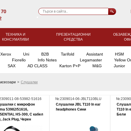
 70
2
ТЕХНИКА И
ПРЕЗЕНТАЦИОННИ
ОБЗАВЕЖ
КОНСУМАТИВИ
СРЕДСТВА
ОФ
Xerox
Uni
B2B
Tarifold
Assistant
HSM
Fiorello
Info Notes
Legamaster
Yellow O
SAX
AD CLASS
Karton P+P
M&G
Junior
аксесоари
>
Слушалки
2309011-08-53982-51616
№:2309014-06-JBLT110BLU
№:23090
ушалки с микрофон
Слушалки JBL T110 In ear
Слушал
ma 53982/51616,
headphones Сини
T110 In
SENTIAL HS-300, С кабел
Бели
м, Jack Plug, Черен