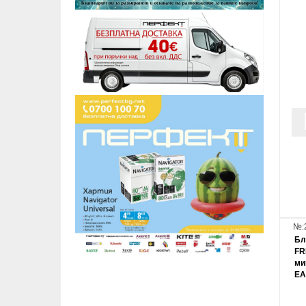
№:
Бл
FR
ми
EA