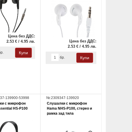
Цена без ДДС:
Цена без ДДС:
2.53 € / 4.95 лв.
2.53 € / 4.95 лв.
бр.
бр.
37-139900-53998
№:2309347-139920
ки с микрофон
Слушалки с микрофон
sential HS-P100
Hama NHS-P100, стерео и
рамка зад тила