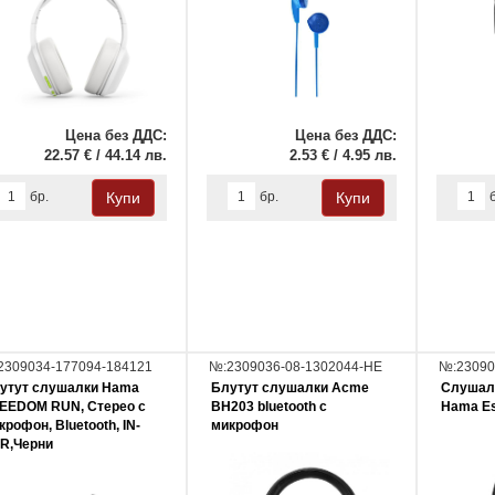
Цена без ДДС:
Цена без ДДС:
22.57 € / 44.14 лв.
2.53 € / 4.95 лв.
бр.
бр.
2309034-177094-184121
№:2309036-08-1302044-НЕ
№:23090
утут слушалки Hama
Блутут слушалки Acme
Слушал
EEDOM RUN, Стерео с
BH203 bluetooth с
Hama Es
крофон, Bluetooth, IN-
микрофон
R,Черни