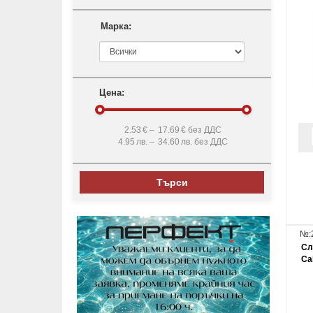
Марка:
Цена:
2.53
€ –
17.69
€ без ДДС
4.95
лв. –
34.60
лв. без ДДС
Търси
№:
Сл
Ca