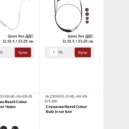
Цена без ДДС:
Цена без ДДС:
11.91 € / 23.29 лв.
11.91 € / 23.29 лв.
бр.
бр.
33-08-ML-AH-EB-98
№:2309033-10-ML-AH-EB-
875-WH
и Maxell Colour
ear Черен
Слушалки Maxell Colour
Budz In ear Бял