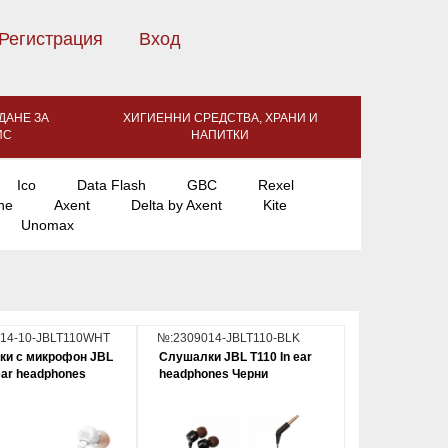
Регистрация
Вход
ДАНЕ ЗА
ХИГИЕННИ СРЕДСТВА, ХРАНИ И
ИС
НАПИТКИ
Ico
Data Flash
GBC
Rexel
ne
Axent
Delta by Axent
Kite
Unomax
14-10-JBLT110WHT
№:2309014-JBLT110-BLK
ки с микрофон JBL
Слушалки JBL T110 In ear
 ear headphones
headphones Черни