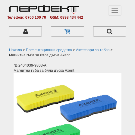
Toggle
navigation
Телефон: 0700 100 70
GSM: 0898 434 442
Начало
>
Презентационни средства
>
Аксесоари за табла
>
Магнитна гъба за бяла дъска Axent
№:2404039-9803-А
Магнитна гъба за бяла дъска Axent