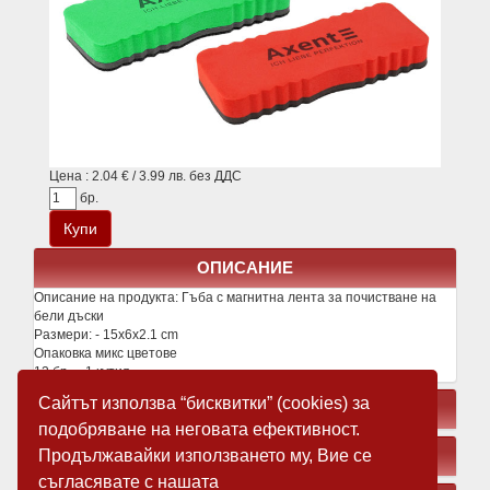
Цена : 2.04 € / 3.99 лв. без ДДС
бр.
ОПИСАНИЕ
Описание на продукта:
Гъба с магнитна лента за почистване на
бели дъски
Размери: - 15x6x2.1 cm
Опаковка микс цветове
12 бр. = 1 кутия
Сайтът използва “бисквитки” (cookies) за
СВЪРЗАНИ ПРОДУКТИ
подобряване на неговата ефективност.
Продължавайки използването му, Вие се
ЗАМЕСТВАЩИ ПРОДУКТИ
съгласявате с нашата