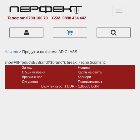
Toggle
navigation
Телефон: 0700 100 70
GSM: 0898 434 442
Начало
> Продукти на фирма AD CLASS
showAllProductsByBrand("$brand"); break; } echo $content;
За нас
Новини
Общи условия
Карта на сайта
Връзка с нас
Кариери
Сигурност
Поверитeлност
Валутен курс: 1 EUR = 1.95583 BGN