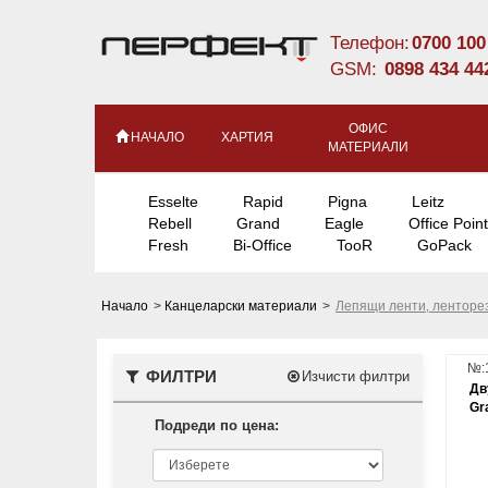
Телефон:
0700 100
GSM:
0898 434 44
ОФИС
НАЧАЛО
ХАРТИЯ
МАТЕРИАЛИ
Esselte
Rapid
Pigna
Leitz
Rebell
Grand
Eagle
Office Point
Fresh
Bi-Office
TooR
GoPack
Начало
>
Канцеларски материали
>
Лепящи ленти, ленторе
№:
ФИЛТРИ
Изчисти филтри
Дв
Gr
Подреди по цена: