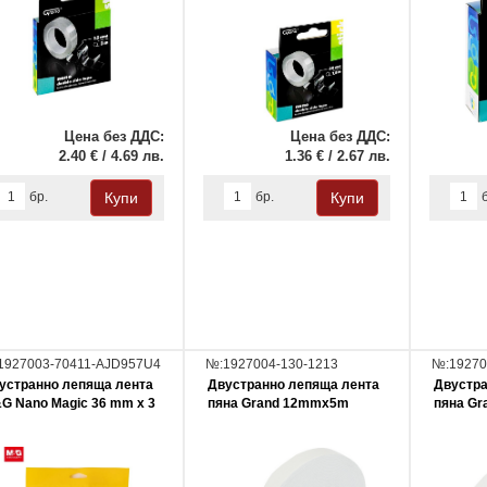
Цена без ДДС:
Цена без ДДС:
2.40 € / 4.69 лв.
1.36 € / 2.67 лв.
бр.
бр.
1927003-70411-AJD957U4
№:1927004-130-1213
№:19270
устранно лепяща лента
Двустранно лепяща лента
Двустра
G Nano Magic 36 mm x 3
пяна Grand 12mmx5m
пяна G