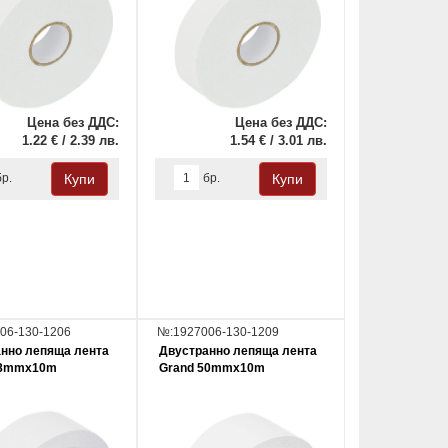
Цена без ДДС:
Цена без ДДС:
1.22 € / 2.39 лв.
1.54 € / 3.01 лв.
бр.
бр.
06-130-1206
№:1927006-130-1209
нно лепяща лента
Двустранно лепяща лента
38mmx10m
Grand 50mmx10m