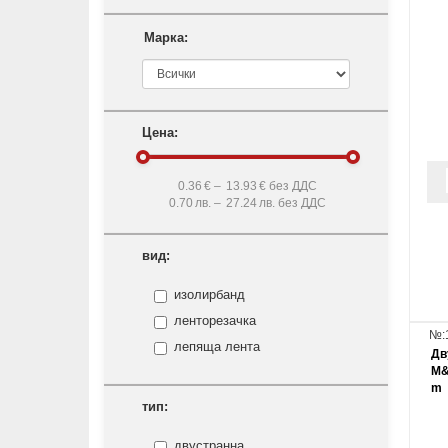
Марка:
Цена:
0.36
€ –
13.93
€ без ДДС
0.70
лв. –
27.24
лв. без ДДС
вид:
изолирбанд
ленторезачка
№:
лепяща лента
Дв
M&
m
тип:
двустраннa