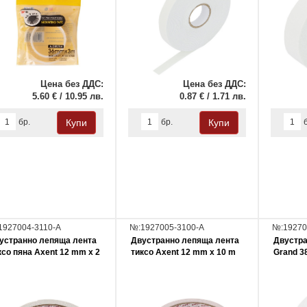
Цена без ДДС:
Цена без ДДС:
5.60 € / 10.95 лв.
0.87 € / 1.71 лв.
бр.
бр.
1927004-3110-A
№:1927005-3100-A
№:19270
устранно лепяща лента
Двустранно лепяща лента
Двустра
ксо пяна Axent 12 mm x 2
тиксо Axent 12 mm x 10 m
Grand 