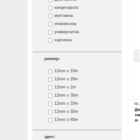
канцеларска
монтажна
опаковъчна
универсална
хартиена
размер:
12mm x 10m
12mm x 28m
12mm x 2m
12mm x 30m
12mm x 33m
№:
Дв
12mm x 50m
ти
12mm x 60m
m
12mm x 66m
15mm
цвят: