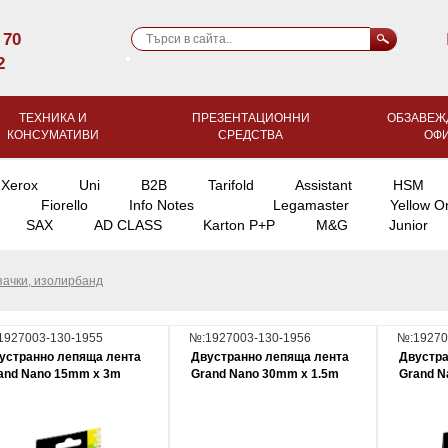
 70
2
ТЕХНИКА И
ПРЕЗЕНТАЦИОННИ
ОБЗАВЕЖ
КОНСУМАТИВИ
СРЕДСТВА
ОФ
Xerox
Uni
B2B
Tarifold
Assistant
HSM
Fiorello
Info Notes
Legamaster
Yellow O
SAX
AD CLASS
Karton P+P
M&G
Junior
зачки, изолирбанд
1927003-130-1955
№:1927003-130-1956
№:19270
устранно лепяща лента
Двустранно лепяща лента
Двустра
and Nano 15mm x 3m
Grand Nano 30mm x 1.5m
Grand N