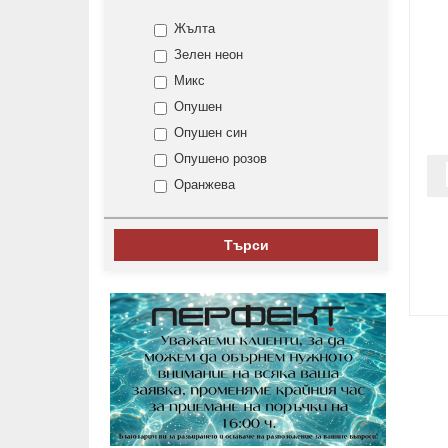
15mm x 10m
Жълта
15mm x 33m
Зелен неон
15mm x 60m
Микс
18mm x 10m
Опушен
18mm x 18m
Опушен син
18mm x 25m
Опушено розов
18mm x 40m
Оранжева
18mm x 60m
Розова
18mmx33m
Синя
Търси
19mm x 18m
Черен
19mm x 33m
безцветна
19mm x 45m
бяла
19mm x 50m
кафява
19mm x 66m
невидима
24mm x 10m
сив
24mm x 20m
червена
24mm x 3m