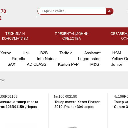
 70
2
ТЕХНИКА И
ПРЕЗЕНТАЦИОННИ
ОБЗАВЕЖ
КОНСУМАТИВИ
СРЕДСТВА
ОФ
Xerox
Uni
B2B
Tarifold
Assistant
HSM
Fiorello
Info Notes
Legamaster
Yellow O
SAX
AD CLASS
Karton P+P
M&G
Junior
rox
106R01159
№:106R02180
№:106R
игинална тонер касета
Тонер касета Xerox Phaser
Тонер к
rox 106R01159 , Черна
3010, Phaser 304 черна
Centre 