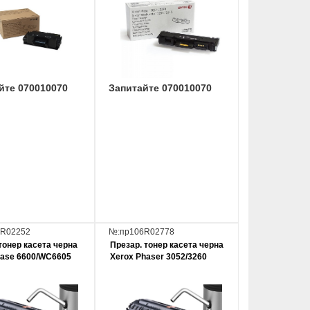
йте 070010070
Запитайте 070010070
6R02252
№:пр106R02778
тонер касета черна
Презар. тонер касета черна
ase 6600/WC6605
Xerox Phaser 3052/3260