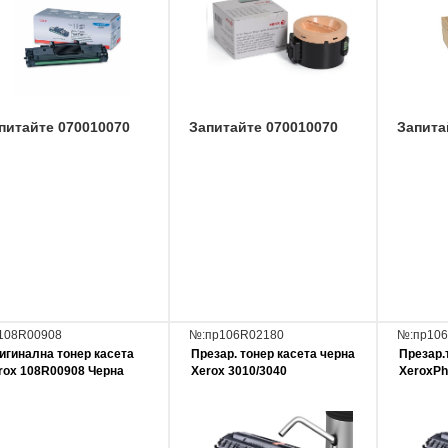
питайте 070010070
Запитайте 070010070
Запита
108R00908
№:пр106R02180
№:пр10
игинална тонер касета
Презар. тонер касета черна
Презар.
rox 108R00908 Черна
Xerox 3010/3040
XeroxPh