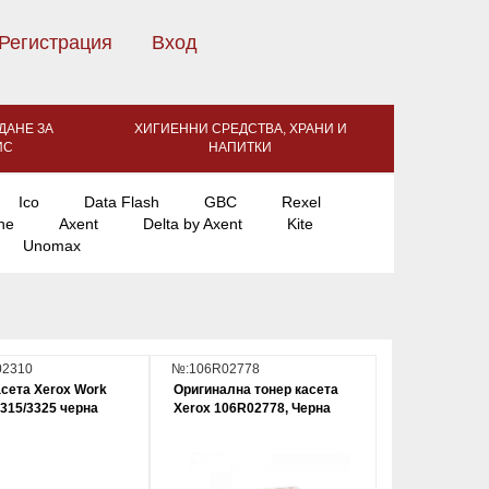
Регистрация
Вход
ДАНЕ ЗА
ХИГИЕННИ СРЕДСТВА, ХРАНИ И
ИС
НАПИТКИ
Ico
Data Flash
GBC
Rexel
ne
Axent
Delta by Axent
Kite
Unomax
02310
№:106R02778
асета Xerox Work
Оригинална тонер касета
3315/3325 черна
Xerox 106R02778, Черна