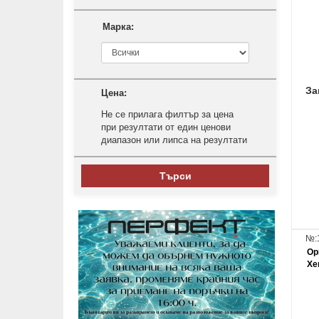
Марка:
За
Цена:
Не се прилага филтър за цена
при резултати от един ценови
диапазон или липса на резултати
Търси
№:
Ор
Xe