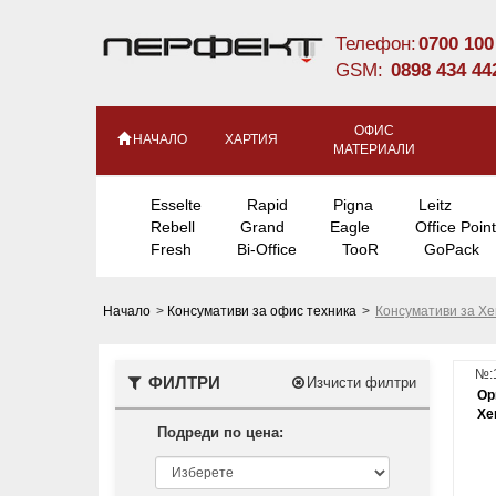
Телефон:
0700 100
GSM:
0898 434 44
ОФИС
НАЧАЛО
ХАРТИЯ
МАТЕРИАЛИ
Esselte
Rapid
Pigna
Leitz
Rebell
Grand
Eagle
Office Point
Fresh
Bi-Office
TooR
GoPack
Начало
>
Консумативи за офис техника
>
Консумативи за Xe
№:
ФИЛТРИ
Изчисти филтри
Ор
Xe
Подреди по цена: