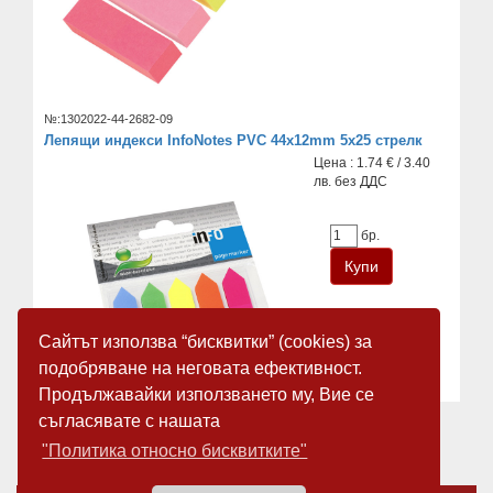
№:1302022-44-2682-09
Лепящи индекси InfoNotes PVC 44х12mm 5x25 стрелк
Цена : 1.74 € / 3.40
лв. без ДДС
бр.
Сайтът използва “бисквитки” (cookies) за
подобряване на неговата ефективност.
Продължавайки използването му, Вие се
съгласявате с нашата
«
1
2
3
4
5
»
"Политика относно бисквитките"
За нас
Новини