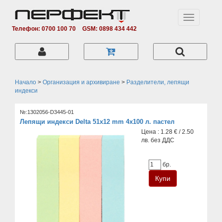
Toggle
navigation
Телефон: 0700 100 70
GSM: 0898 434 442
Начало
>
Организация и архивиране
>
Разделители, лепящи
индекси
№:1302056-D3445-01
Лепящи индекси Delta 51х12 mm 4x100 л. пастел
Цена : 1.28 € / 2.50
лв. без ДДС
бр.