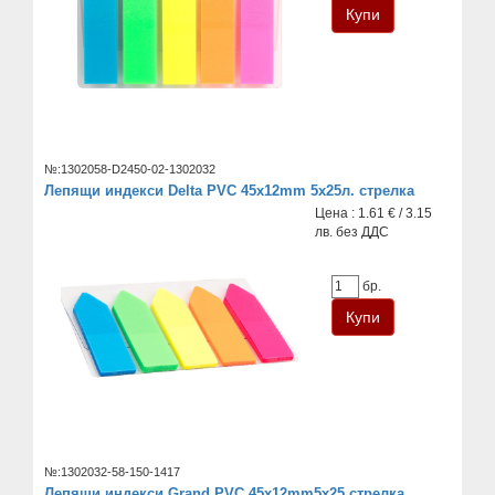
№:1302058-D2450-02-1302032
Лепящи индекси Delta PVC 45х12mm 5x25л. стрелка
Цена : 1.61 € / 3.15
лв. без ДДС
бр.
№:1302032-58-150-1417
Лепящи индекси Grand PVC 45x12mm5x25 стрелка