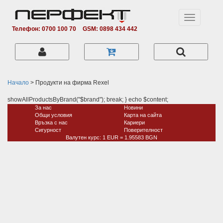
Toggle
navigation
Телефон: 0700 100 70
GSM: 0898 434 442
Начало
> Продукти на фирма Rexel
showAllProductsByBrand("$brand"); break; } echo $content;
За нас
Новини
Общи условия
Карта на сайта
Връзка с нас
Кариери
Сигурност
Поверитeлност
Валутен курс: 1 EUR = 1.95583 BGN