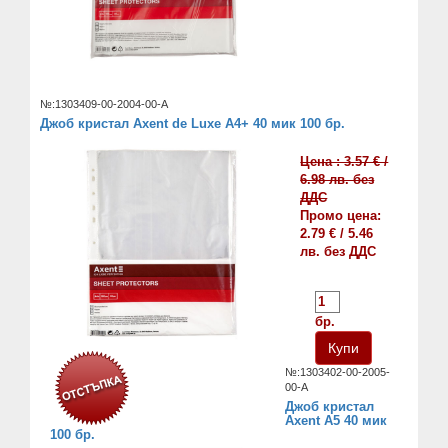
№:1303409-00-2004-00-A
Джоб кристал Axent de Luxe А4+ 40 мик 100 бр.
Цена : 3.57 € /
6.98 лв. без
ДДС
Промо цена:
2.79 € / 5.46
лв. без ДДС
бр.
№:1303402-00-2005-
00-А
Джоб кристал
Axent A5 40 мик
100 бр.