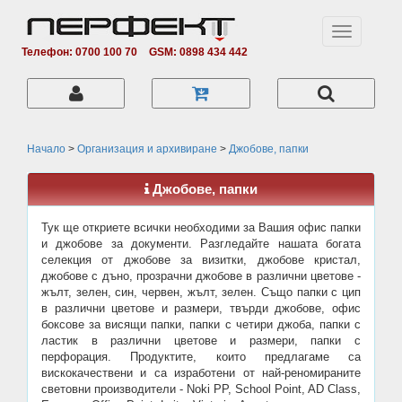
Toggle
navigation
Телефон: 0700 100 70
GSM: 0898 434 442
Начало
>
Организация и архивиране
>
Джобове, папки
Джобове, папки
Тук ще откриете всички необходими за Вашия офис папки
и джобове за документи. Разгледайте нашата богата
селекция от джобове за визитки, джобове кристал,
джобове с дъно, прозрачни джобове в различни цветове -
жълт, зелен, син, червен, жълт, зелен. Също папки с цип
в различни цветове и размери, твърди джобове, офис
боксове за висящи папки, папки с четири джоба, папки с
ластик в различни цветове и размери, папки с
перфорация. Продуктите, които предлагаме са
вискокачествени и са изработени от най-реномираните
световни производители - Noki PP, School Point, AD Class,