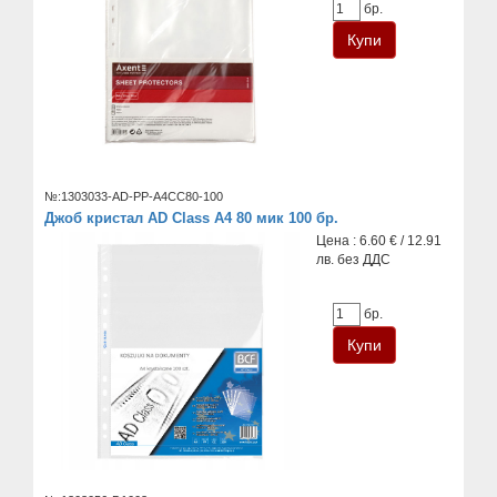
бр.
№:1303033-AD-PP-A4CC80-100
Джоб кристал AD Class А4 80 мик 100 бр.
Цена : 6.60 € / 12.91
лв. без ДДС
бр.