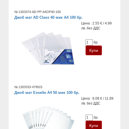
№:1303374-AD-PP-A4OP40-100
Джоб мат AD Class 40 мик A4 100 бр.
Цена : 2.55 € / 4.99
лв. без ДДС
бр.
№:1303333-479915
Джоб мат Esselte А4 50 мик 100 бр.
Цена : 6.08 € / 11.89
лв. без ДДС
бр.