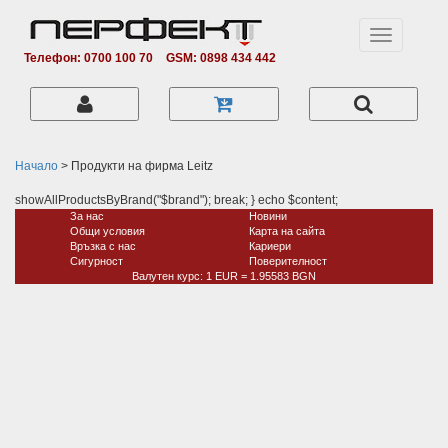
Toggle
navigation
Телефон: 0700 100 70
GSM: 0898 434 442
Начало
> Продукти на фирма Leitz
showAllProductsByBrand("$brand"); break; } echo $content;
За нас
Новини
Общи условия
Карта на сайта
Връзка с нас
Кариери
Сигурност
Поверитeлност
Валутен курс: 1 EUR = 1.95583 BGN