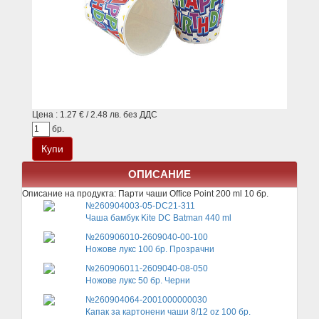
Цена : 1.27 € / 2.48 лв. без ДДС
бр.
ОПИСАНИЕ
Описание на продукта:
Парти чаши Office Point 200 ml 10 бр.
№260904003-05-DC21-311
Чаша бамбук Kite DC Batman 440 ml
№260906010-2609040-00-100
Ножове лукс 100 бр. Прозрачни
№260906011-2609040-08-050
Ножове лукс 50 бр. Черни
№260904064-2001000000030
Капак за картонени чаши 8/12 oz 100 бр.