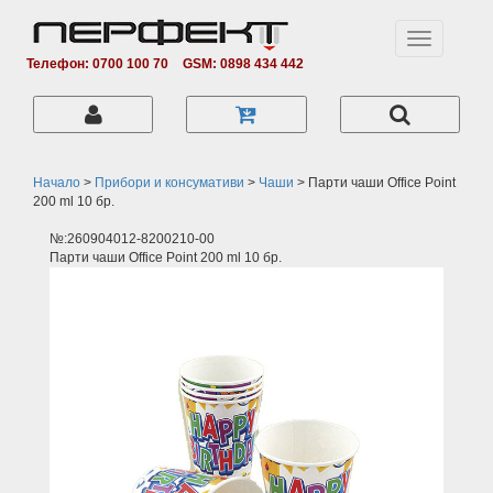
Toggle
navigation
Телефон: 0700 100 70
GSM: 0898 434 442
Начало
>
Прибори и консумативи
>
Чаши
>
Парти чаши Office Point
200 ml 10 бр.
№:260904012-8200210-00
Парти чаши Office Point 200 ml 10 бр.