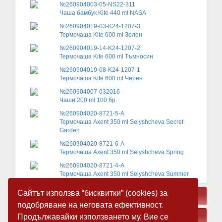
№260904003-05-NS22-311
Чаша бамбук Kite 440 ml NASA
№260904019-03-K24-1207-3
Термочаша Kite 600 ml Зелен
№260904019-14-K24-1207-2
Термочаша Kite 600 ml Тъмносин
№260904019-08-K24-1207-1
Термочаша Kite 600 ml Черен
№260904007-032016
Чаши 200 ml 100 бр.
№260904020-8721-5-A
Термочаша Axent 350 ml Selyshcheva Secret
Garden
№260904020-8721-6-A
Термочаша Axent 350 ml Selyshcheva Spring
№260904020-8721-4-A
Термочаша Axent 350 ml Selyshcheva Summer
Сайтът използва “бисквитки” (cookies) за
СВЪРЗАНИ ПРОДУКТИ
подобряване на неговата ефективност.
Продължавайки използването му, Вие се
ЗАМЕСТВАЩИ ПРОДУКТИ