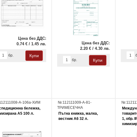
Цена без ДДС:
Цена без ДДС:
0.74 € / 1.45 лв.
2.20 € / 4.30 лв.
бр.
бр.
112111008-А-106а-ХИМ
№:112111009-А-81-
№:11211
ТРИМЕСЕЧНА
спедиционна бележка,
Междун
мизирана А5 100 л.
Пътна книжка, малка,
товарит
вестник А6 32 л.
1, обр. 
химизир