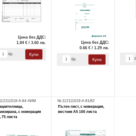
Цена без ДДС:
Цена без ДДС:
1.84 € / 3.60 лв.
0.66 € / 1.29 лв.
бр.
бр.
112111018-А-84-ХИМ
№:112111019-А-81/82
варителница,
Пътен лист, с номерация,
мизирана, с номерация
вестник А5 100 листа
, 75 листа