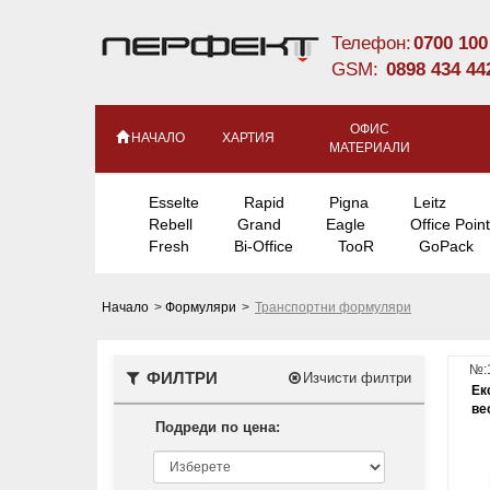
Телефон:
0700 100
GSM:
0898 434 44
ОФИС
НАЧАЛО
ХАРТИЯ
МАТЕРИАЛИ
Esselte
Rapid
Pigna
Leitz
Rebell
Grand
Eagle
Office Point
Fresh
Bi-Office
TooR
GoPack
Начало
>
Формуляри
>
Транспортни формуляри
№:
ФИЛТРИ
Изчисти филтри
Ек
ве
Подреди по цена: