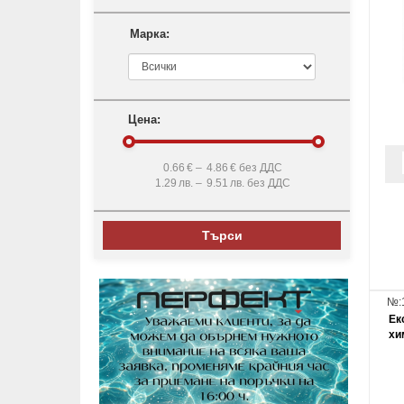
Марка:
Цена:
0.66
€ –
4.86
€ без ДДС
1.29
лв. –
9.51
лв. без ДДС
Търси
№:
Ек
хи