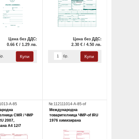
Цена без ДДС:
Цена без ДДС:
0.66 € / 1.29 лв.
2.30 € / 4.50 лв.
бр.
бр.
1013-А-85
№:112111014-A-85-of
ародна
Международна
елница CMR / ЧМР
товарителница ЧМР-of IRU
IRU 2007,
1976 химизирана
ана A4 12/7