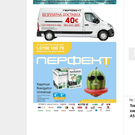
№:
То
хи
А5