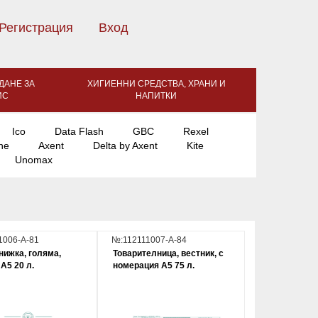
Регистрация
Вход
ДАНЕ ЗА
ХИГИЕННИ СРЕДСТВА, ХРАНИ И
ИС
НАПИТКИ
Ico
Data Flash
GBC
Rexel
ne
Axent
Delta by Axent
Kite
Unomax
1006-А-81
№:112111007-А-84
нижка, голяма,
Товарителница, вестник, с
А5 20 л.
номерация А5 75 л.