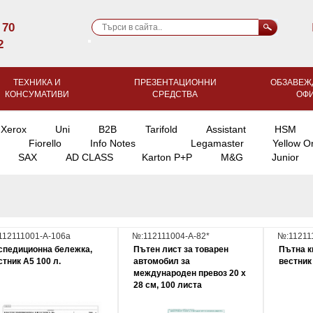
 70
2
ТЕХНИКА И
ПРЕЗЕНТАЦИОННИ
ОБЗАВЕЖ
КОНСУМАТИВИ
СРЕДСТВА
ОФ
Xerox
Uni
B2B
Tarifold
Assistant
HSM
Fiorello
Info Notes
Legamaster
Yellow O
SAX
AD CLASS
Karton P+P
M&G
Junior
112111001-А-106а
№:112111004-А-82*
№:11211
спедиционна бележка,
Пътен лист за товарен
Пътна к
стник A5 100 л.
автомобил за
вестник 
международен превоз 20 х
28 см, 100 листа