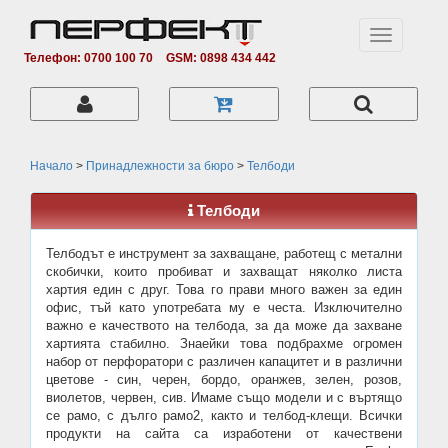
Toggle
navigation
Телефон: 0700 100 70
GSM: 0898 434 442
Начало
>
Принадлежности за бюро
>
Телбоди
Телбоди
Телбодът е инструмент за захващане, работещ с метални
скобички, които пробиват и захващат няколко листа
хартия един с друг. Това го прави много важен за един
офис, тъй като употребата му е честа. Изключително
важно е качеството на телбода, за да може да захване
хартията стабилно. Знаейки това подбрахме огромен
набор от перфоратори с различен капацитет и в различни
цветове - син, черен, бордо, оранжев, зелен, розов,
виолетов, червен, сив. Имаме също модели и с въртящо
се рамо, с дълго рамо2, както и телбод-клещи. Всички
продукти на сайта са изработени от качествени