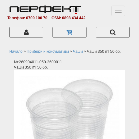
Toggle
navigation
Телефон: 0700 100 70
GSM: 0898 434 442
Начало
>
Прибори и консумативи
>
Чаши
>
Чаши 350 ml 50 бр.
№:260904011-050-2609011
Чаши 350 ml 50 бр.