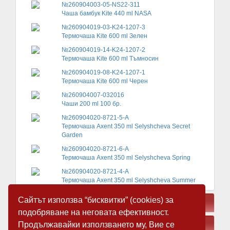
№260904003-05-NS22-311
Чаша бамбук Kite 440 ml NASA
№260904019-03-K24-1207-3
Термочаша Kite 600 ml Зелен
№260904019-14-K24-1207-2
Термочаша Kite 600 ml Тъмносин
№260904019-08-K24-1207-1
Термочаша Kite 600 ml Черен
№260904007-032016
Чаши 200 ml 100 бр.
№260904020-8721-5-A
Термочаша Axent 350 ml Selyshcheva Secret
Garden
№260904020-8721-6-A
Термочаша Axent 350 ml Selyshcheva Spring
№260904020-8721-4-A
Термочаша Axent 350 ml Selyshcheva Summer
Сайтът използва “бисквитки” (cookies) за
СВЪРЗАНИ ПРОДУКТИ
подобряване на неговата ефективност.
Продължавайки използването му, Вие се
ЗАМЕСТВАЩИ ПРОДУКТИ