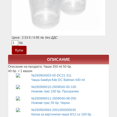
Цена : 2.53 € / 4.95 лв. без ДДС
бр.
ОПИСАНИЕ
Описание на продукта:
Чаши 350 ml 50 бр.
40 бр. = 1 кашон
№260904003-05-DC21-311
Чаша бамбук Kite DC Batman 440 ml
№260906010-2609040-00-100
Ножове лукс 100 бр. Прозрачни
№260906011-2609040-08-050
Ножове лукс 50 бр. Черни
№260904064-2001000000030
Капак за картонени чаши 8/12 oz 100 бр.