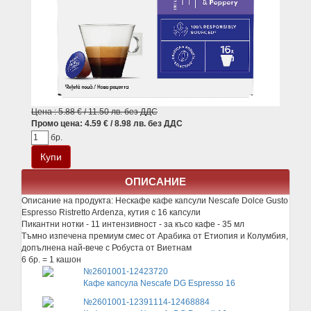
Цена : 5.88 € / 11.50 лв. без ДДС
Промо цена: 4.59 € / 8.98 лв. без ДДС
бр.
ОПИСАНИЕ
Описание на продукта:
Нескафе кафе капсули Nescafe Dolce Gusto
Espresso Ristretto Ardenza, кутия с 16 капсули
Пикантни нотки - 11 интензивност - за късо кафе - 35 мл
Тъмно изпечена премиум смес от Арабика от Етиопия и Колумбия,
допълнена най-вече с Робуста от Виетнам
6 бр. = 1 кашон
№2601001-12423720
Кафе капсула Nescafe DG Espresso 16
№2601001-12391114-12468884