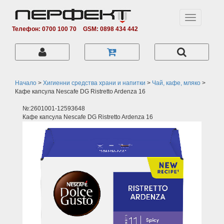
Toggle
navigation
Телефон: 0700 100 70
GSM: 0898 434 442
Начало
>
Хигиенни средства храни и напитки
>
Чай, кафе, мляко
>
Кафе капсула Nescafe DG Ristretto Ardenza 16
№:2601001-12593648
Кафе капсула Nescafe DG Ristretto Ardenza 16