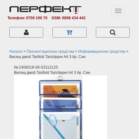
Toggle
navigation
Телефон: 0700 100 70
GSM: 0898 434 442
Начало
>
Презентационни средства
>
Информационни средства
>
Висящ джоб Tarifold Tariclipper A4 3 бр. Син
№:2406018-06-53112125
Висящ джоб Tarifold Tariclipper A4 3 бр. Син