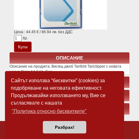
Цена : 44.45 € / 86.94 лв. без ДДС
бр.
ОПИСАНИЕ
Описание на продукта:
Висящ джоб Tarifold Tariclipper с новата
марка Djois A4 3 бр. Син
Сайтът използва “бисквитки” (cookies) за
СВЪРЗАНИ ПРОДУКТИ
подобряване на неговата ефективност.
Продължавайки използването му, Вие се
ЗАМЕСТВАЩИ ПРОДУКТИ
съгласявате с нашата
МЕДИЯ
"Политика относно бисквитките"
За нас
Новини
Разбрах!
Общи условия
Карта на сайта
Връзка с нас
Кариери
Сигурност
Поверитeлност