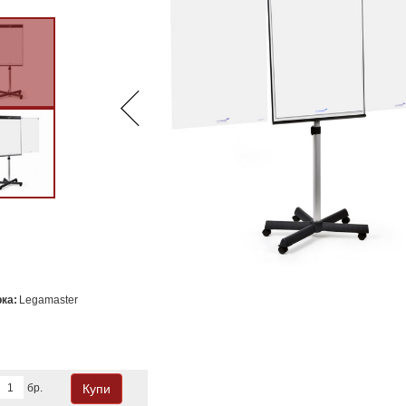
ка:
Legamaster
бр.