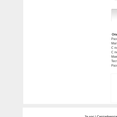
Опи
Раз
Маг
С п
С п
Мак
Тегл
Раз
За нас |
Сертификати