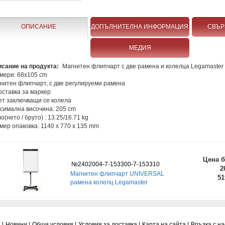
ОПИСАНИЕ
ДОПЪЛНИТЕЛНА ИНФОРМАЦИЯ
СВЪР
МЕДИЯ
сание на продукта:
Магнитен флипчарт с две рамена и колелца Legamaste
мери: 68х105 cm
нитен флипчарт, с две регулируеми рамена
оставка за маркер
ет заключващи се колела
симална височина: 205 cm
о(нето / бруто) : 13.25/16.71 kg
мер опаковка: 1140 x 770 x 135 mm
Цена б
№2402004-7-153300-7-153310
2
Магнитен флипчарт UNIVERSAL
51
рамена колелц Legamaster
 |
Новини |
Общи условия |
Условия за доставка |
Карта на сайта |
Връзка с нас