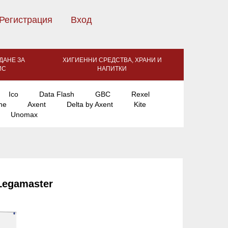
Регистрация
Вход
ДАНЕ ЗА
ХИГИЕННИ СРЕДСТВА, ХРАНИ И
ИС
НАПИТКИ
Ico
Data Flash
GBC
Rexel
ne
Axent
Delta by Axent
Kite
Unomax
Legamaster