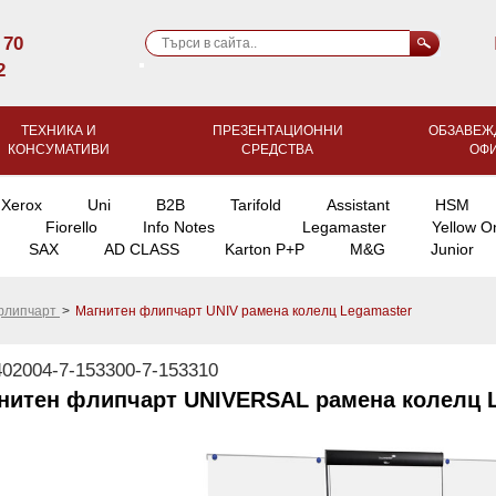
 70
2
ТЕХНИКА И
ПРЕЗЕНТАЦИОННИ
ОБЗАВЕЖ
КОНСУМАТИВИ
СРЕДСТВА
ОФ
Xerox
Uni
B2B
Tarifold
Assistant
HSM
Fiorello
Info Notes
Legamaster
Yellow O
SAX
AD CLASS
Karton P+P
M&G
Junior
 флипчарт
>
Магнитен флипчарт UNIV рамена колелц Legamaster
02004-7-153300-7-153310
нитен флипчарт UNIVERSAL рамена колелц 