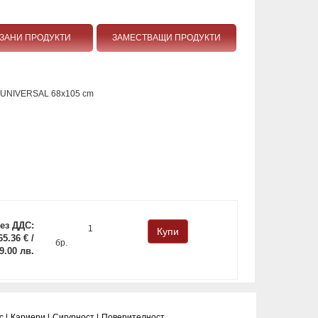
ЗАНИ ПРОДУКТИ
ЗАМЕСТВАЩИ ПРОДУКТИ
r UNIVERSAL 68x105 cm
ез ДДС:
65.36 € /
бр.
9.00 лв.
 |
Кариери |
Сигурност |
Поверитeлност