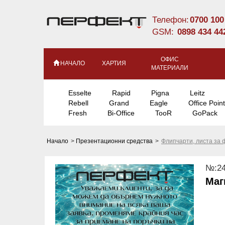
Телефон:
0700 100
GSM:
0898 434 44
ОФИС
НАЧАЛО
ХАРТИЯ
МАТЕРИАЛИ
Esselte
Rapid
Pigna
Leitz
Rebell
Grand
Eagle
Office Point
Fresh
Bi-Office
TooR
GoPack
Начало
>
Презентационни средства
>
Флипчарти, листа за
№:24
Маг