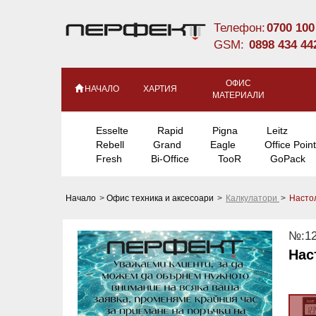
Телефон:
0700 100
GSM:
0898 434 44
ОФИС
НАЧАЛО
ХАРТИЯ
МАТЕРИАЛИ
Esselte
Rapid
Pigna
Leitz
Rebell
Grand
Eagle
Office Point
Fresh
Bi-Office
TooR
GoPack
Начало
>
Офис техника и аксесоари
>
Калкулатори
>
Насто
№:12
Нас