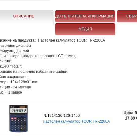
ОПИСАНИЕ
ДОПЪЛНИТЕЛНА ИНФОРМАЦИЯ
СВЪР
МЕДИЯ
сание на продукта:
Настолен калкулатор TOOR TR-2266A
разряден дисплей
улируем дисплей
они за корен квадратен, процент GT, памет;
он “00“;
цкия “Total“;
риване на последно избраните цифри;
йно захранване;
мери: 194x129x31 mm
анция - 24 месеца
бр. = 1 кашон
Цена б
№1214136-120-1456
17.88 
Настолен калкулатор TOOR TR-2266A