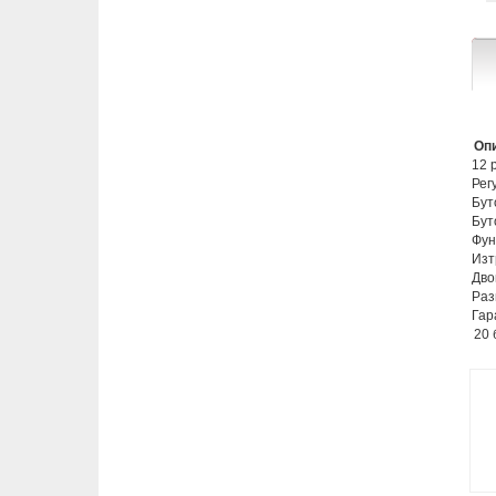
Опи
12 
Рег
Бут
Бут
Функ
Изт
Дво
Раз
Гар
20 