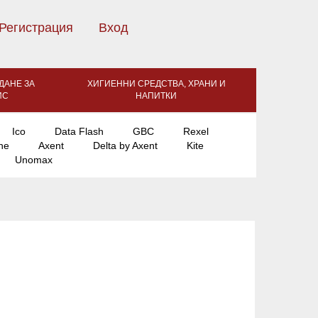
Регистрация
Вход
ДАНЕ ЗА
ХИГИЕННИ СРЕДСТВА, ХРАНИ И
ИС
НАПИТКИ
Ico
Data Flash
GBC
Rexel
ne
Axent
Delta by Axent
Kite
Unomax