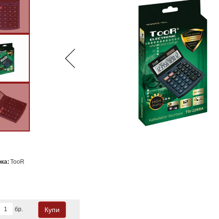
ка:
TooR
бр.