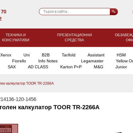
 70
2
ТЕХНИКА И
ПРЕЗЕНТАЦИОННИ
ОБЗАВЕЖ
КОНСУМАТИВИ
СРЕДСТВА
ОФ
Xerox
Uni
B2B
Tarifold
Assistant
HSM
Fiorello
Info Notes
Legamaster
Yellow O
SAX
AD CLASS
Karton P+P
M&G
Junior
лен калкулатор TOOR TR-2266A
14136-120-1456
толен калкулатор TOOR TR-2266A