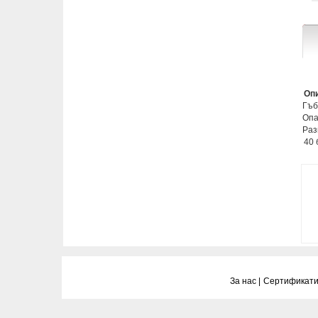
Опи
Гъб
Опа
Раз
40 
За нас |
Сертификати