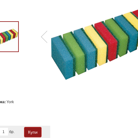
ка:
York
бр.