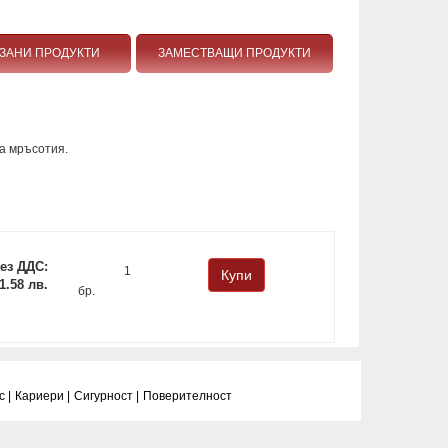
ЗАНИ ПРОДУКТИ
ЗАМЕСТВАЩИ ПРОДУКТИ
а мръсотия.
ез ДДС:
 1.58 лв.
бр.
 |
Кариери |
Сигурност |
Поверитeлност