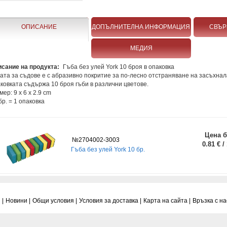
ОПИСАНИЕ
ДОПЪЛНИТЕЛНА ИНФОРМАЦИЯ
СВЪР
МЕДИЯ
сание на продукта:
Гъба без улей York 10 броя в опаковка
ата за съдове е с абразивно покритие за по-лесно отстраняване на засъхнал
ковката съдържа 10 броя гъби в различни цветове.
мер: 9 х 6 х 2.9 cm
бр. = 1 опаковка
Цена б
№2704002-3003
0.81 € /
Гъба без улей York 10 бр.
 |
Новини |
Общи условия |
Условия за доставка |
Карта на сайта |
Връзка с нас