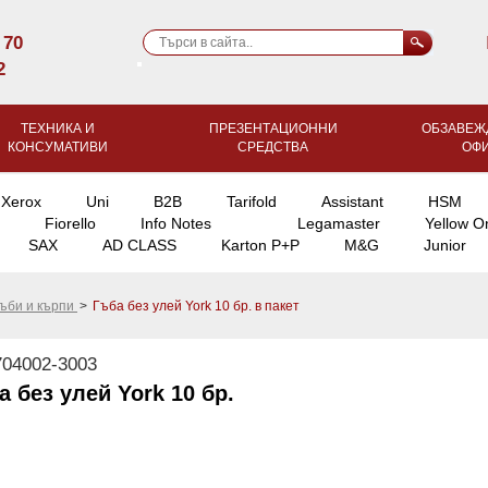
 70
2
ТЕХНИКА И
ПРЕЗЕНТАЦИОННИ
ОБЗАВЕЖ
КОНСУМАТИВИ
СРЕДСТВА
ОФ
Xerox
Uni
B2B
Tarifold
Assistant
HSM
Fiorello
Info Notes
Legamaster
Yellow O
SAX
AD CLASS
Karton P+P
M&G
Junior
гъби и кърпи
>
Гъба без улей York 10 бр. в пакет
04002-3003
а без улей York 10 бр.