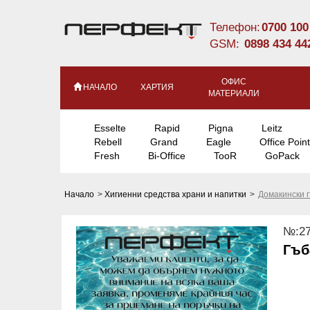
Телефон:
0700 100
GSM:
0898 434 44
ОФИС
НАЧАЛО
ХАРТИЯ
МАТЕРИАЛИ
Esselte
Rapid
Pigna
Leitz
Rebell
Grand
Eagle
Office Point
Fresh
Bi-Office
TooR
GoPack
Начало
>
Хигиенни средства храни и напитки
>
Домакински 
№:27
Гъб