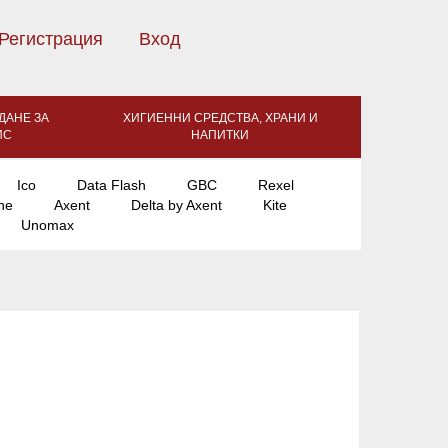
Регистрация
Вход
ДАНЕ ЗА
ХИГИЕННИ СРЕДСТВА, ХРАНИ И
ИС
НАПИТКИ
Ico
Data Flash
GBC
Rexel
ne
Axent
Delta by Axent
Kite
Unomax