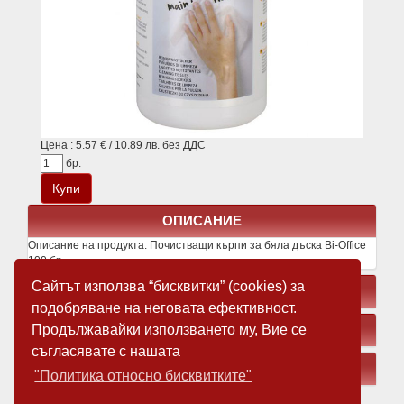
Цена : 5.57 € / 10.89 лв. без ДДС
бр.
ОПИСАНИЕ
Описание на продукта:
Почистващи кърпи за бяла дъска Bi-Office
100 бр.
Сайтът използва “бисквитки” (cookies) за
СВЪРЗАНИ ПРОДУКТИ
подобряване на неговата ефективност.
Продължавайки използването му, Вие се
ЗАМЕСТВАЩИ ПРОДУКТИ
съгласявате с нашата
МЕДИЯ
"Политика относно бисквитките"