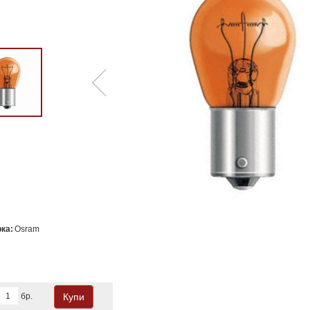
ка:
Osram
бр.