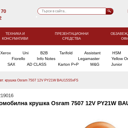
 70
2
ТЕХНИКА И
ПРЕЗЕНТАЦИОННИ
ОБЗАВЕЖ
КОНСУМАТИВИ
СРЕДСТВА
ОФ
Xerox
Uni
B2B
Tarifold
Assistant
HSM
Fiorello
Info Notes
Legamaster
Yellow O
SAX
AD CLASS
Karton P+P
M&G
Junior
вт. крушка Osram 7507 12V PY21W BAU15S5xFS
19016
омобилна крушка Osram 7507 12V PY21W BA