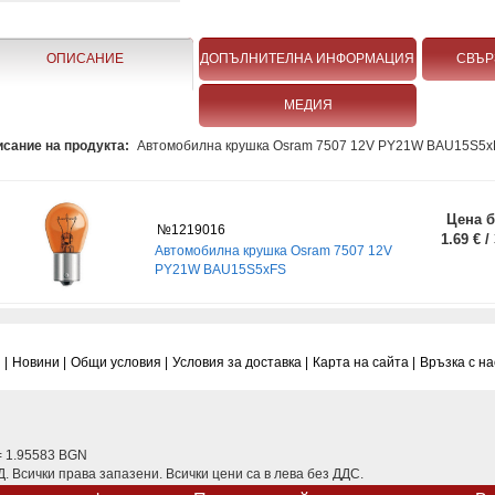
ОПИСАНИЕ
ДОПЪЛНИТЕЛНА ИНФОРМАЦИЯ
СВЪР
МЕДИЯ
сание на продукта:
Автомобилна крушка Osram 7507 12V PY21W BAU15S5x
Цена б
№1219016
1.69 € /
Автомобилна крушка Osram 7507 12V
PY21W BAU15S5xFS
 |
Новини |
Общи условия |
Условия за доставка |
Карта на сайта |
Връзка с нас
= 1.95583 BGN
 Всички права запазени. Всички цени са в лева без ДДС.