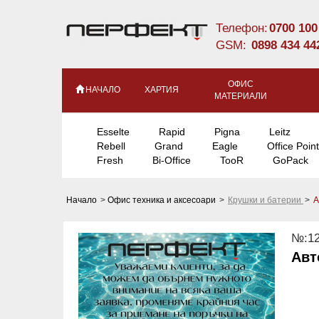
Телефон:
0700 100
GSM:
0898 434 44
ОФИС
НАЧАЛО
ХАРТИЯ
МАТЕРИАЛИ
Esselte
Rapid
Pigna
Leitz
Rebell
Grand
Eagle
Office Point
Fresh
Bi-Office
TooR
GoPack
Начало
>
Офис техника и аксесоари
>
Крушки и батерии
>
А
№:12
Авт