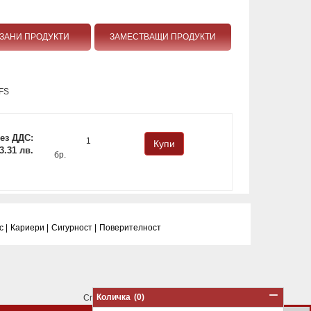
ЗАНИ ПРОДУКТИ
ЗАМЕСТВАЩИ ПРОДУКТИ
FS
ез ДДС:
 3.31 лв.
бр.
 |
Кариери |
Сигурност |
Поверитeлност
Количка
(0)
Created by
WebTrade