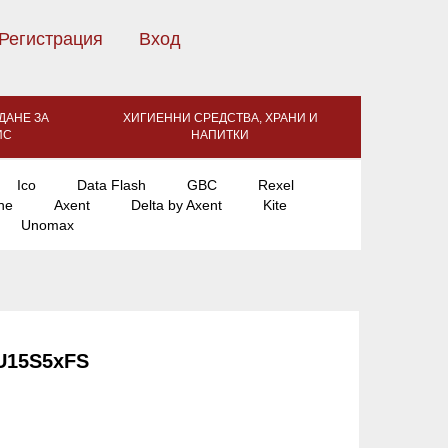
Регистрация
Вход
ДАНЕ ЗА
ХИГИЕННИ СРЕДСТВА, ХРАНИ И
ИС
НАПИТКИ
Ico
Data Flash
GBC
Rexel
ne
Axent
Delta by Axent
Kite
Unomax
U15S5xFS