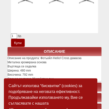
бр.
ОПИСАНИЕ
Описание на продукта:
Фотьойл Hello! Cross дамаска
Метална хромирана основа
Въртяща се седалка
Ширина: 480 mm
Височина: 792 mm
Срок за доставка 30 работни дни
Сайтът използва “бисквитки” (cookies) за
СВЪРЗАНИ ПРОДУКТИ
подобряване на неговата ефективност.
Продължавайки използването му, Вие се
ЗАМЕСТВАЩИ ПРОДУКТИ
съгласявате с нашата
МЕДИЯ