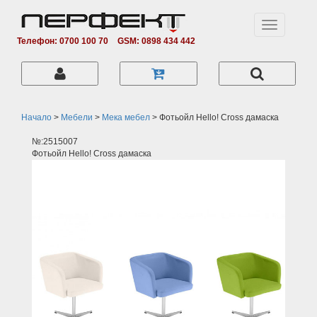
Toggle
navigation
Телефон: 0700 100 70
GSM: 0898 434 442
Начало
>
Мебели
>
Мека мебел
>
Фотьойл Hello! Cross дамаска
№:2515007
Фотьойл Hello! Cross дамаска