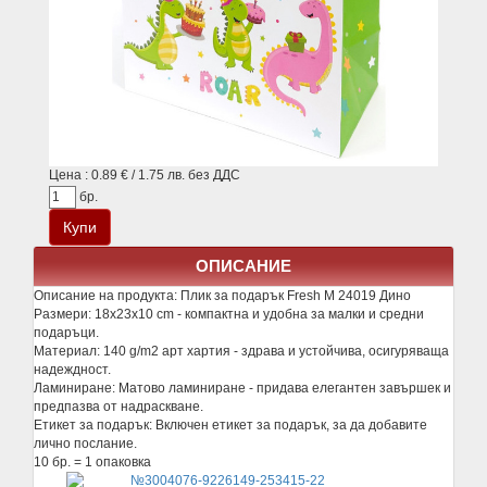
Цена : 0.89 € / 1.75 лв. без ДДС
бр.
ОПИСАНИЕ
Описание на продукта:
Плик за подарък Fresh M 24019 Дино
Размери: 18x23x10 cm - компактна и удобна за малки и средни
подаръци.
Материал: 140 g/m2 арт хартия - здрава и устойчива, осигуряваща
надеждност.
Ламиниране: Матово ламиниране - придава елегантен завършек и
предпазва от надраскване.
Етикет за подарък: Включен етикет за подарък, за да добавите
лично послание.
10 бр. = 1 опаковка
№3004076-9226149-253415-22