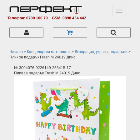
Toggle
navigation
Телефон: 0700 100 70
GSM: 0898 434 442
Начало
>
Канцеларски материали
>
Декорация, украса, подаръци
>
Плик за подарък Fresh M 24019 Дино
№:3004076-9226149-253415-17
Плик за подарък Fresh M 24019 Дино