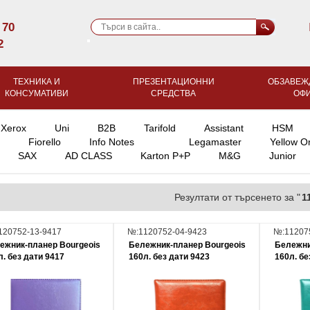
 70
2
ТЕХНИКА И
ПРЕЗЕНТАЦИОННИ
ОБЗАВЕЖ
КОНСУМАТИВИ
СРЕДСТВА
ОФ
Xerox
Uni
B2B
Tarifold
Assistant
HSM
Fiorello
Info Notes
Legamaster
Yellow O
SAX
AD CLASS
Karton P+P
M&G
Junior
Резултати от търсенето за "
1
120752-13-9417
№:1120752-04-9423
№:11207
ежник-планер Bourgeois
Бележник-планер Bourgeois
Бележни
л. без дати 9417
160л. без дати 9423
160л. бе