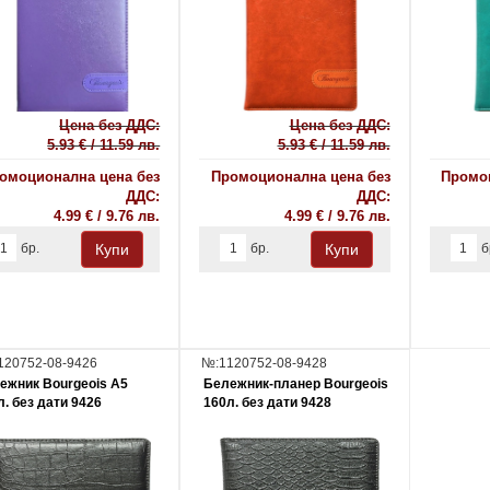
Цена без ДДС:
Цена без ДДС:
5.93 € / 11.59 лв.
5.93 € / 11.59 лв.
омоционална цена без
Промоционална цена без
Промоц
ДДС:
ДДС:
4.99 € / 9.76 лв.
4.99 € / 9.76 лв.
бр.
бр.
б
120752-08-9426
№:1120752-08-9428
ежник Bourgeois А5
Бележник-планер Bourgeois
л. без дати 9426
160л. без дати 9428