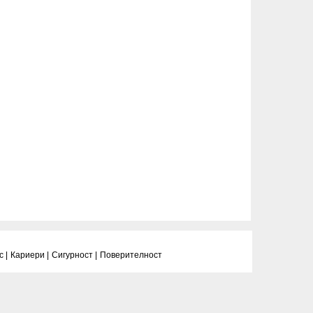
 |
Кариери |
Сигурност |
Поверитeлност