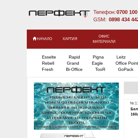
Телефон:
0700 100
GSM:
0898 434 44
ОФИС
НАЧАЛО
ХАРТИЯ
МАТЕРИАЛИ
Esselte
Rapid
Pigna
Leitz
Rebell
Grand
Eagle
Office Point
Fresh
Bi-Office
TooR
GoPack
№:1
Бел
160