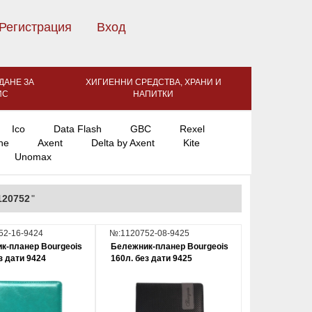
Регистрация
Вход
ДАНЕ ЗА
ХИГИЕННИ СРЕДСТВА, ХРАНИ И
ИС
НАПИТКИ
Ico
Data Flash
GBC
Rexel
ne
Axent
Delta by Axent
Kite
Unomax
120752
"
52-16-9424
№:1120752-08-9425
к-планер Bourgeois
Бележник-планер Bourgeois
з дати 9424
160л. без дати 9425