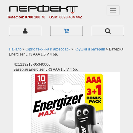
Toggle
navigation
Телефон: 0700 100 70
GSM: 0898 434 442
Начало
>
Офис техника и аксесоари
>
Крушки и батерии
>
Батерия
Energizer LR3 AAA 1.5 V 4 бр.
№:1219213-05340006
Батерия Energizer LR3 AAA 1.5 V 4 бр.