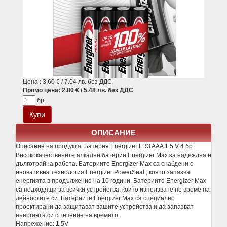
Цена : 3.60 € / 7.04 лв. без ДДС
Промо цена: 2.80 € / 5.48 лв. без ДДС
бр.
ОПИСАНИЕ
Описание на продукта:
Батерия Energizer LR3 AAA 1.5 V 4 бр.
Висококачествените алкални батерии Energizer Max за надеждна и
дълготрайна работа. Батериите Energizer Max са снабдени с
иновативна технология Energizer PowerSeal , която запазва
енергията в продължение на 10 години. Батериите Energizer Max
са подходящи за всички устройства, които използвате по време на
дейностите си. Батериите Energizer Max са специално
проектирани да защитават вашите устройства и да запазват
енергията си с течение на времето.
Напрежение: 1.5V