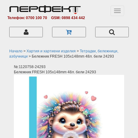
Toggle
navigation
Телефон: 0700 100 70
GSM: 0898 434 442
Начало
>
Хартия и хартиени изделия
>
Тетрадки, бележници,
азбучници
>
Бележник FRESH 105х148mm 48л. бели 24293
№:1120758-24293
Бележник FRESH 105х148mm 48л. бели 24293