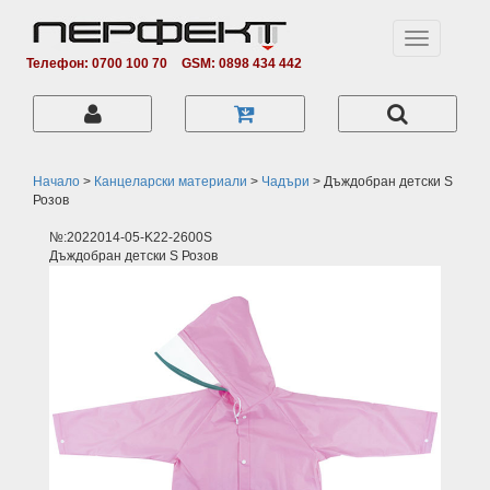
Toggle
navigation
Телефон: 0700 100 70
GSM: 0898 434 442
Начало
>
Канцеларски материали
>
Чадъри
>
Дъждобран детски S
Розов
№:2022014-05-K22-2600S
Дъждобран детски S Розов