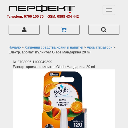
Toggle
navigation
Телефон: 0700 100 70
GSM: 0898 434 442
Начало
>
Хигиенни средства храни и напитки
>
Ароматизатори
>
Електр. аромат. пълнител Glade Мандарина 20 ml
№:2708096-1100049399
Електр. аромат. пълнител Glade Мандарина 20 ml