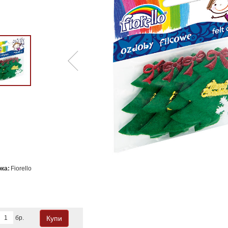
ка:
Fiorello
бр.