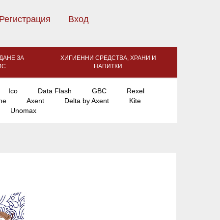
Регистрация
Вход
ДАНЕ ЗА
ХИГИЕННИ СРЕДСТВА, ХРАНИ И
ИС
НАПИТКИ
Ico
Data Flash
GBC
Rexel
ne
Axent
Delta by Axent
Kite
Unomax