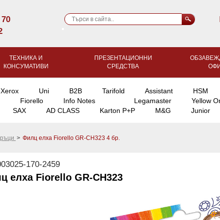
 70
2
ТЕХНИКА И
ПРЕЗЕНТАЦИОННИ
ОБЗАВЕЖ
КОНСУМАТИВИ
СРЕДСТВА
ОФ
Xerox
Uni
B2B
Tarifold
Assistant
HSM
Fiorello
Info Notes
Legamaster
Yellow O
SAX
AD CLASS
Karton P+P
M&G
Junior
даръци
>
Филц елха Fiorello GR-CH323 4 бр.
03025-170-2459
ц елха Fiorello GR-CH323