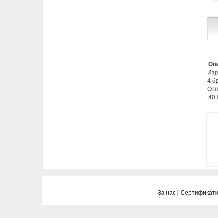
Опи
Изр
4 б
Отг
40 
За нас |
Сертификати