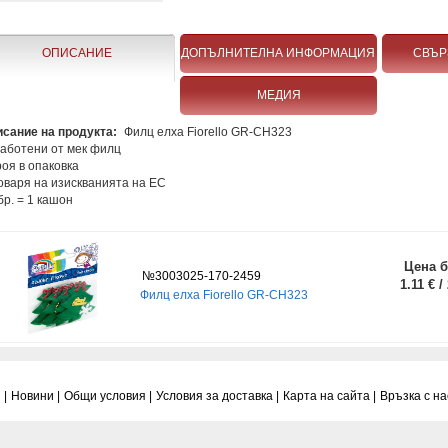
ОПИСАНИЕ
ДОПЪЛНИТЕЛНА ИНФОРМАЦИЯ
СВЪР
МЕДИЯ
сание на продукта:
Филц елха Fiorello GR-CH323
аботени от мек филц
роя в опаковка
оваря на изискванията на ЕС
бр. = 1 кашон
Цена б
№3003025-170-2459
1.11 € /
Филц елха Fiorello GR-CH323
 |
Новини |
Общи условия |
Условия за доставка |
Карта на сайта |
Връзка с нас