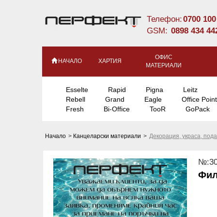
Телефон:
0700 100
GSM:
0898 434 44
ОФИС
НАЧАЛО
ХАРТИЯ
МАТЕРИАЛИ
Esselte
Rapid
Pigna
Leitz
Rebell
Grand
Eagle
Office Point
Fresh
Bi-Office
TooR
GoPack
Начало
>
Канцеларски материали
>
Декорация, украса, по
№:30
Фил